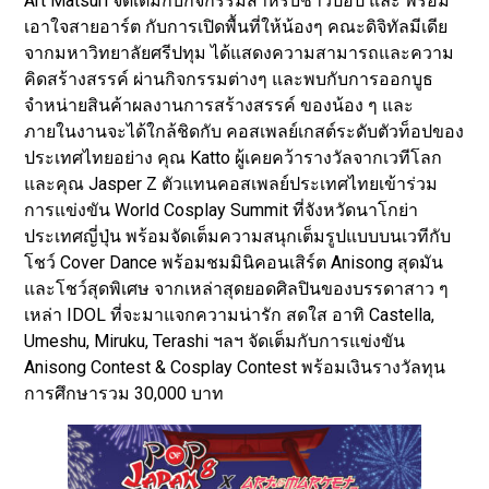
Art Matsuri จัดเต็มกับกิจกรรมสำหรับชาวป๊อป และ พร้อม
เอาใจสายอาร์ต กับการเปิดพื้นที่ให้น้องๆ คณะดิจิทัลมีเดีย
จากมหาวิทยาลัยศรีปทุม ได้แสดงความสามารถและความ
คิดสร้างสรรค์ ผ่านกิจกรรมต่างๆ และพบกับการออกบูธ
จำหน่ายสินค้าผลงานการสร้างสรรค์ ของน้อง ๆ และ
ภายในงานจะได้ใกล้ชิดกับ คอสเพลย์เกสต์ระดับตัวท็อปของ
ประเทศไทยอย่าง คุณ Katto ผู้เคยคว้ารางวัลจากเวทีโลก
และคุณ Jasper Z ตัวแทนคอสเพลย์ประเทศไทยเข้าร่วม
การแข่งขัน World Cosplay Summit ที่จังหวัดนาโกย่า
ประเทศญี่ปุ่น พร้อมจัดเต็มความสนุกเต็มรูปแบบบนเวทีกับ
โชว์ Cover Dance พร้อมชมมินิคอนเสิร์ต Anisong สุดมัน
และโชว์สุดพิเศษ จากเหล่าสุดยอดศิลปินของบรรดาสาว ๆ
เหล่า IDOL ที่จะมาแจกความน่ารัก สดใส อาทิ Castella,
Umeshu, Miruku, Terashi ฯลฯ จัดเต็มกับการแข่งขัน
Anisong Contest & Cosplay Contest พร้อมเงินรางวัลทุน
การศึกษารวม 30,000 บาท