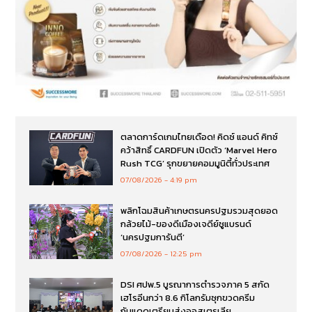
ตลาดการ์ดเกมไทยเดือด! คิดซ์ แอนด์ คิทซ์
คว้าสิทธิ์ CARDFUN เปิดตัว ‘Marvel Hero
Rush TCG’ รุกขยายคอมมูนิตี้ทั่วประเทศ
07/08/2026
4:19 pm
พลิกโฉมสินค้าเกษตรนครปฐมรวมสุดยอด
กล้วยไม้-ของดีเมืองเจดีย์ชูแบรนด์
‘นครปฐมการันตี’
07/08/2026
12:25 pm
DSI ศปพ.5 บูรณาการตำรวจภาค 5 สกัด
เฮโรอีนกว่า 8.6 กิโลกรัมซุกขวดครีม
กันแดดเตรียมส่งออสเตรเลีย