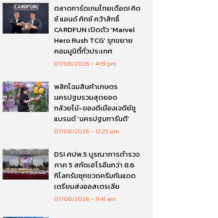
ตลาดการ์ดเกมไทยเดือด! คิด
ซ์ แอนด์ คิทซ์ คว้าสิทธิ์
CARDFUN เปิดตัว ‘Marvel
Hero Rush TCG’ รุกขยาย
คอมมูนิตี้ทั่วประเทศ
07/08/2026
4:19 pm
พลิกโฉมสินค้าเกษตร
นครปฐมรวมสุดยอด
กล้วยไม้-ของดีเมืองเจดีย์ชู
แบรนด์ ‘นครปฐมการันตี’
07/08/2026
12:25 pm
DSI ศปพ.5 บูรณาการตำรวจ
ภาค 5 สกัดเฮโรอีนกว่า 8.6
กิโลกรัมซุกขวดครีมกันแดด
เตรียมส่งออสเตรเลีย
07/08/2026
11:41 am