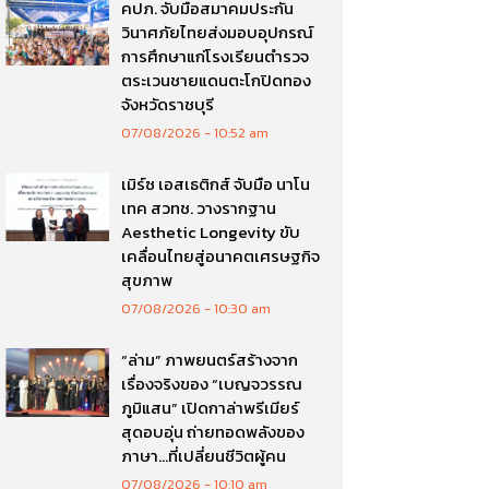
คปภ. จับมือสมาคมประกัน
วินาศภัยไทยส่งมอบอุปกรณ์
การศึกษาแก่โรงเรียนตำรวจ
ตระเวนชายแดนตะโกปิดทอง
จังหวัดราชบุรี
07/08/2026
10:52 am
เมิร์ซ เอสเธติกส์ จับมือ นาโน
เทค สวทช. วางรากฐาน
Aesthetic Longevity ขับ
เคลื่อนไทยสู่อนาคตเศรษฐกิจ
สุขภาพ
07/08/2026
10:30 am
“ล่าม” ภาพยนตร์สร้างจาก
เรื่องจริงของ “เบญจวรรณ
ภูมิแสน” เปิดกาล่าพรีเมียร์
สุดอบอุ่น ถ่ายทอดพลังของ
ภาษา…ที่เปลี่ยนชีวิตผู้คน
07/08/2026
10:10 am