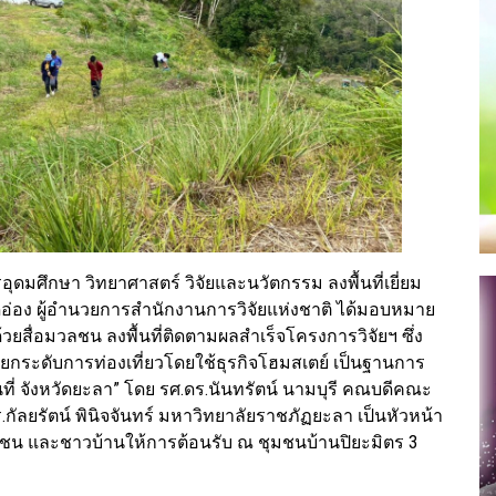
ุดมศึกษา วิทยาศาสตร์ วิจัยและนวัตกรรม ลงพื้นที่เยี่ยม
ดีอ่อง ผู้อำนวยการสำนักงานการวิจัยแห่งชาติ ได้มอบหมาย
้วยสื่อมวลชน ลงพื้นที่ติดตามผลสำเร็จโครงการวิจัยฯ ซึ่ง
ารยกระดับการท่องเที่ยวโดยใช้ธุรกิจโฮมสเตย์ เป็นฐานการ
้นที่ จังหวัดยะลา” โดย รศ.ดร.นันทรัตน์ นามบุรี คณบดีคณะ
ัลยรัตน์ พินิจจันทร์ มหาวิทยาลัยราชภัฏยะลา เป็นหัวหน้า
ุมชน และชาวบ้านให้การต้อนรับ ณ ชุมชนบ้านปิยะมิตร 3