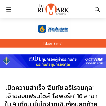
[date_time]
เปิดความสำเร็จ ‘อินทัช อธิโรจนกุล’
เจ้าของแฟรนไชส์ ‘ไฮพอร์ค’ 16 สาขา
ใน 9 เดือน มั่นใจฝากเงินก้อนสุดท้าย