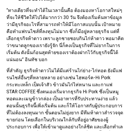
“ทางเดียวที่จะทำได้ในเวลานั้นคือ ต้องมองหาโอกาสใหม่ๆ
ที่จะให้ชีวิตให้ไปได้มากกว่า 30 วัน จึงต้องเริ่มค้นหาข้อมูล
ว่ามีธุรกิจอะไรที่สามารถทำให้มีโอกาสแบบนั้น เป้าหมาย
คือทำแฟรนไชส์ที่ลงทุนไม่มาก ซึ่งก็มีอยู่หลายธุรกิจ แต่ที่
เลือกธุรกิจห้าดาว เพราะลูกชายชอบกินไก่ห้าดาว พอมาคิด
ว่าขนาดลูกของเรายังรู้จัก นี่ก็คงเป็นธุรกิจที่ไม่ยากในการ
เริ่มต้น ดังนั้นก้อนสุดท้ายของเราต้องฝากไว้กับธุรกิจนี้ได้
แน่นอน” อินทัช บอก
ที่สำคัญ ธุรกิจห้าดาวไม่ได้มีแค่ร้านไก่ย่าง-ไก่ทอด ยังมีแฟ
รนไชส์อื่นๆที่หลายหลาย อย่างเช่น ไฮพอร์ค-Hi Pork
กระทะเหล็ก เป็ดเจ้าสัว ข้าวมันไก่ไห่หนาน และกาแฟ
STAR COFFEE ซึ่งตนเองเริ่มจากธุรกิจ Hi Pork ซึ่งเป็นหมู
ทอดและเมนูข้าวกล่อง เป็นอาหารที่รับประทานง่าย แล้ว
ตอนนั้นธุรกิจนี้เพิ่งเริ่มต้น และก็ให้โอกาสกับผู้ประกอบการ
ที่ไม่ต้องลงทุนมาก ขั้นตอนไม่ยุ่งยาก มีทีมห้าดาวสำรวจจุด
ขายก่อน โดยเลือกในบริเวณใกล้กับที่อยู่อาศัยของผู้
ประกอบการ เพื่อให้เข้ามาดูแลอย่างใกล้ชิด และเลือกทำเล