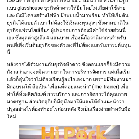
และมีค่าวัตถุดิบต่างๆอีกประมาณ 5 หมื่นบาท ส่วนร้านรูป
แบบ glasshouse ธุรกิจห้าดาวให้ยืมโดยไม่เสียค่าใช้จ่าย
และยังมีโครงสร้างไฟฟ้า มีระบบน้ำมาพร้อม ทำให้เริ่มต้น
ธุรกิจได้แบบตัวเบา ไม่ต้องใช้เงินลงทุนสูงๆ ซึ่งตามปกติใน
ธุรกิจแฟรนไชส์อื่นๆ ผู้ประกอบการต้องมีค่าใช้จ่ายส่วนนี้
เอง ซึ่งมูลค่าสูงถึง 4 แสนบาท เรื่องนี้ถือว่าดีมากๆสำหรับ
คนที่เพิ่งเริ่มต้นธุรกิจของตัวเองที่ไม่ต้องแบกรับภาระต้นทุน
นี้
หลังจากได้ร่วมงานกับธุรกิจห้าดาว ซึ่งตอนแรกก็ยังมีความ
กังวลว่าอาจจะมีความยากในการบริหารจัดการ แต่เมื่อเริ่ม
แล้วก็อุ่นใจว่าไม่ต้องเรียนรู้อะไรเองมาก เพราะมีทีมงานมา
ฝึกอบรมให้ ถือเป็น “เพื่อนที่คอยแนะนำ” (The Trainer) เพื่อ
ทำให้ทั้งผลิตภัณฑ์ การบริการ และการจัดการได้คุณภาพ
มาตรฐาน ส่วนวัตถุดิบก็มีคู่มือมาให้และให้คำแนะนำว่า
ปรุงอย่างไรต้องทำอะไรก่อนหลัง จึงเป็นเรื่องง่ายสำหรับมือ
ใหม่