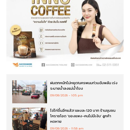
ฝนตกหนักไม่หยุด!นครพนมท่วมฉับพลัน เร่ง
ระบายน้ำลงแม่น้ำโขง
09/08/2026
1:05 pm
ไข่ไก่ขึ้นอีกแล้ว! แผงละ 120 บาท ร้านชุมชน
โคราชโอด ‘ของแพง-คนไม่มีเงิน’ ลูกค้า
หดหาย
09/08/2026
11:56 am