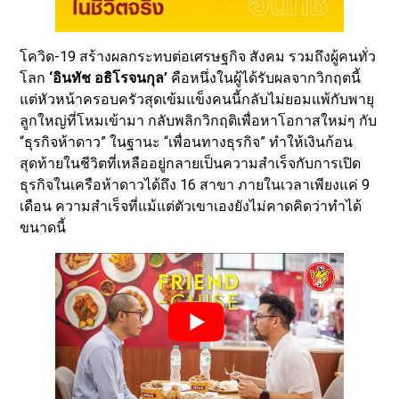
โควิด-19 สร้างผลกระทบต่อเศรษฐกิจ สังคม รวมถึงผู้คนทั่ว
โลก
‘อินทัช อธิโรจนกุล’
คือหนึ่งในผู้ได้รับผลจากวิกฤตนี้
แต่หัวหน้าครอบครัวสุดเข้มแข็งคนนี้กลับไม่ยอมแพ้กับพายุ
ลูกใหญ่ที่โหมเข้ามา กลับพลิกวิกฤติเพื่อหาโอกาสใหม่ๆ กับ
“ธุรกิจห้าดาว” ในฐานะ “เพื่อนทางธุรกิจ” ทำให้เงินก้อน
สุดท้ายในชีวิตที่เหลืออยู่กลายเป็นความสำเร็จกับการเปิด
ธุรกิจในเครือห้าดาวได้ถึง 16 สาขา ภายในเวลาเพียงแค่ 9
เดือน ความสำเร็จที่แม้แต่ตัวเขาเองยังไม่คาดคิดว่าทำได้
ขนาดนี้