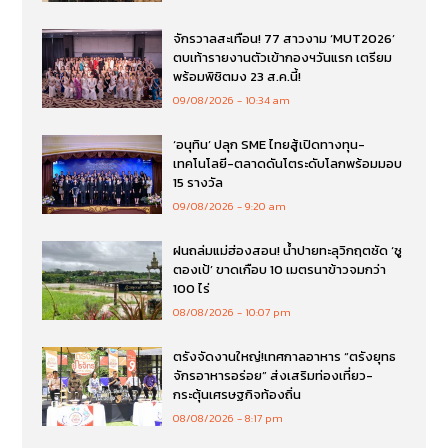
จักรวาลสะเทือน! 77 สาวงาม ‘MUT2026’
ตบเท้ารายงานตัวเข้ากองฯวันแรก เตรียม
พร้อมพิชิตมง 23 ส.ค.นี้!
09/08/2026
10:34 am
‘อนุทิน’ ปลุก SME ไทยสู้เปิดทางทุน-
เทคโนโลยี-ตลาดดันโตระดับโลกพร้อมมอบ
15 รางวัล
09/08/2026
9:20 am
ฝนถล่มแม่ฮ่องสอน! น้ำปายทะลุวิกฤตซัด ‘ซู
ตองเป้’ ขาดเกือบ 10 เมตรนาข้าวจมกว่า
100 ไร่
08/08/2026
10:07 pm
ตรังจัดงานใหญ่!เทศกาลอาหาร “ตรังยุทธ
จักรอาหารอร่อย” ส่งเสริมท่องเที่ยว-
กระตุ้นเศรษฐกิจท้องถิ่น
08/08/2026
8:17 pm