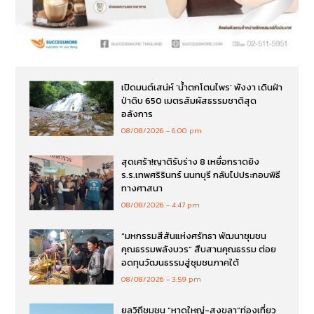
เปิดมนต์เสน่ห์ ‘น้ำตกโตนไพร’ พังงา เดินฝ่า
ป่าดิบ 650 เมตรสัมผัสธรรมชาติสุด
อลังการ
08/08/2026
6:00 pm
สุดเศร้า!ญาติรับร่าง 8 เหยื่อกราดยิง
ร.ร.เทพศริรินทร์ นนทบุรี กลับไปประกอบพิธี
ทางศาสนา
08/08/2026
4:47 pm
“มหกรรมสีสันแห่งศรัทธา พัฒนาชุมชน
คุณธรรมพลังบวร” สืบสานคุณธรรม ต่อย
อดทุนวัฒนธรรมสู่ชุมชนภาคใต้
08/08/2026
3:59 pm
ยลวิถีชุมชน “หาดใหญ่-สงขลา”ท่องเที่ยว