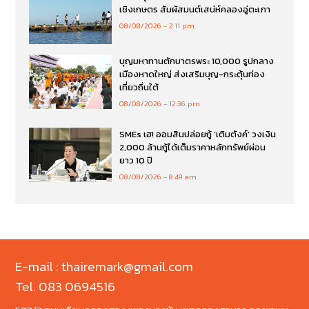
เชิงเกษตร สัมผัสมนต์เสน่ห์คลองอู่ตะเภา
08/08/2026
2:11 pm
บุญมหาทานตักบาตรพระ 10,000 รูปกลาง
เมืองหาดใหญ่ ส่งเสริมบุญ-กระตุ้นท่อง
เที่ยวถิ่นใต้
08/08/2026
12:36 pm
SMEs เฮ! ออมสินปล่อยกู้ ‘เติมตังค์’ วงเงิน
2,000 ล้านกู้ได้เต็มราคาหลักทรัพย์ผ่อน
ยาว 10 ปี
08/08/2026
8:49 am
E-mail : thairemark@gmail.com
Tel. 083 0694516