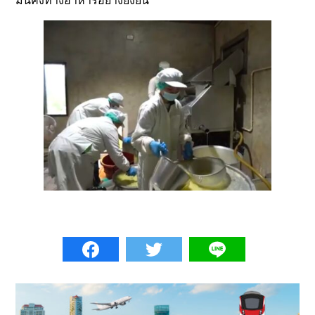
มั่นคงทางอาหารอย่างยั่งยืน