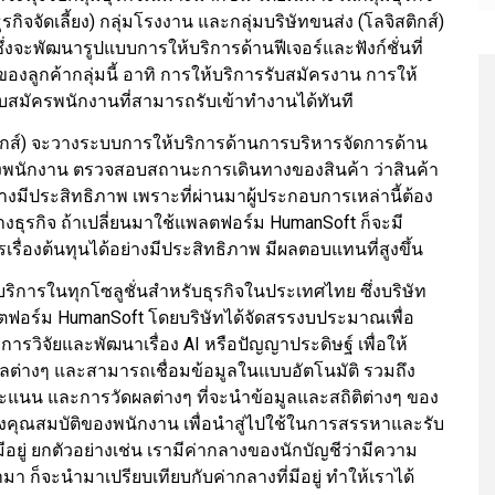
ิจจัดเลี้ยง) กลุ่มโรงงาน และกลุ่มบริษัทขนส่ง (โลจิสติกส์)
 ซึ่งจะพัฒนารูปแบบการให้บริการด้านฟีเจอร์และฟังก์ชั่นที่
งลูกค้ากลุ่มนี้ อาทิ การให้บริการรับสมัครงาน การให้
บสมัครพนักงานที่สามารถรับเข้าทำงานได้ทันที
ติกส์) จะวางระบบการให้บริการด้านการบริหารจัดการด้าน
นักงาน ตรวจสอบสถานะการเดินทางของสินค้า ว่าสินค้า
างมีประสิทธิภาพ เพราะที่ผ่านมาผู้ประกอบการเหล่านี้ต้อง
งธุรกิจ ถ้าเปลี่ยนมาใช้แพลตฟอร์ม HumanSoft ก็จะมี
รื่องต้นทุนได้อย่างมีประสิทธิภาพ มีผลตอบแทนที่สูงขึ้น
การในทุกโซลูชั่นสำหรับธุรกิจในประเทศไทย ซึ่งบริษัท
ฟอร์ม HumanSoft โดยบริษัทได้จัดสรรงบประมาณเพื่อ
งการวิจัยและพัฒนาเรื่อง AI หรือปัญญาประดิษฐ์ เพื่อให้
ลต่างๆ และสามารถเชื่อมข้อมูลในแบบอัตโนมัติ รวมถึง
นน และการวัดผลต่างๆ ที่จะนำข้อมูลและสถิติต่างๆ ของ
ุณสมบัติของพนักงาน เพื่อนำสู่ไปใช้ในการสรรหาและรับ
ยู่ ยกตัวอย่างเช่น เรามีค่ากลางของนักบัญชีว่ามีความ
 ก็จะนำมาเปรียบเทียบกับค่ากลางที่มีอยู่ ทำให้เราได้