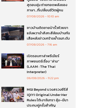
สุดอบอุ่น ถ่ายทอดพลังของ
ภาษา…ที่เปลี่ยนชีวิตผู้คน
07/08/2026
10:10 am
ชาวบ้านติดชายป่ารั้วห้วยขา
แข้งผวานำสังกะสีล้อมบ้านกัน
เสือหลังข่าวเศร้าขย้ำจนท.ดับ
07/08/2026
7:16 am
เปิดรอบกาล่าพรีเมียร์
ภาพยนตร์เรื่อง ”ล่าม“
(LAAM : The Thai
Interpreter)
06/08/2026
11:22 pm
MGI Beyond บวงสรวงซีรีส์
iQIYI Original Under Her
Rules ใต้เงาจันทรา อุ้ม–มีนา
ประกบคู่ครั้งสำคัญ