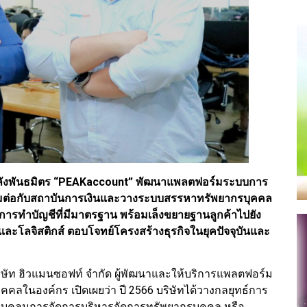
กำลังพันธมิตร “PEAKaccount” พัฒนาแพลตฟอร์มระบบการ
อมต่อกับสถาบันการเงินและวางระบบสรรหาทรัพยากรบุคคล
าสู่การทำบัญชีที่มีมาตรฐาน พร้อมเล็งขยายฐานลูกค้าไปยัง
และโลจิสติกส์ ตอบโจทย์โครงสร้างธุรกิจในยุคปัจจุบันและ
ริษัท ฮิวแมนซอฟท์ จำกัด ผู้พัฒนาและให้บริการแพลตฟอร์ม
ลในองค์กร เปิดเผยว่า ปี 2566 บริษัทได้วางกลยุทธ์การ
อบคลุมการจัดการบริหารจัดการทรัพยากรบุคคล หรือ