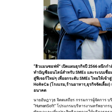
“ฮิวแมนซอฟท์” เปิดแผนธุรกิจปี 2566 ผนึก
ทำบัญชีออนไลน์สำหรับ SMEs และระบบเชื่
สู่ฟีเจอร์ใหม่ๆ เพื่อยกระดับ SMEs ไทยให้เข้
HoReCa (โรงแรม,ร้านอาหาร,ธุรกิจจัดเลี้ยง) 
อนาคต
นายอัษฎาวุธ จิตตเสถียร กรรมการผู้จัดการ บ
“HumanSoft” โปรแกรมบริหารงานทรัพยากรบุคค
พัฒนาและเพิ่มประสิทธิภาพการให้บริการคร