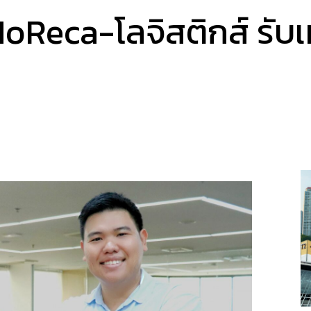
Reca-โลจิสติกส์ รับเท