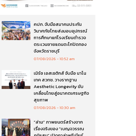
คปภ. จับมือสมาคมประกัน
วินาศภัยไทยส่งมอบอุปกรณ์
การศึกษาแก่โรงเรียนตำรวจ
ตระเวนชายแดนตะโกปิดทอง
จังหวัดราชบุรี
07/08/2026
10:52 am
เมิร์ซ เอสเธติกส์ จับมือ นาโน
เทค สวทช. วางรากฐาน
Aesthetic Longevity ขับ
เคลื่อนไทยสู่อนาคตเศรษฐกิจ
สุขภาพ
07/08/2026
10:30 am
“ล่าม” ภาพยนตร์สร้างจาก
เรื่องจริงของ “เบญจวรรณ
ภูมิแสน” เปิดกาล่าพรีเมียร์