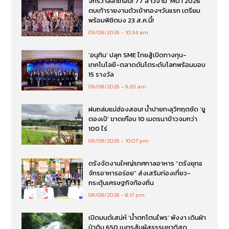
จักรวาลสะเทือน! 77 สาวงาม ‘MUT2026’
ตบเท้ารายงานตัวเข้ากองฯวันแรก เตรียม
พร้อมพิชิตมง 23 ส.ค.นี้!
09/08/2026
10:34 am
‘อนุทิน’ ปลุก SME ไทยสู้เปิดทางทุน-
เทคโนโลยี-ตลาดดันโตระดับโลกพร้อมมอบ
15 รางวัล
09/08/2026
9:20 am
ฝนถล่มแม่ฮ่องสอน! น้ำปายทะลุวิกฤตซัด ‘ซู
ตองเป้’ ขาดเกือบ 10 เมตรนาข้าวจมกว่า
100 ไร่
08/08/2026
10:07 pm
ตรังจัดงานใหญ่!เทศกาลอาหาร “ตรังยุทธ
จักรอาหารอร่อย” ส่งเสริมท่องเที่ยว-
กระตุ้นเศรษฐกิจท้องถิ่น
08/08/2026
8:17 pm
เปิดมนต์เสน่ห์ ‘น้ำตกโตนไพร’ พังงา เดินฝ่า
ป่าดิบ 650 เมตรสัมผัสธรรมชาติสุด