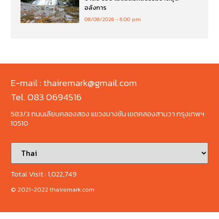
อลังการ
08/08/2026
6:00 pm
E-mail : thairemark@gmail.com
Tel. 083 0694516
583/3 ถนนเลียบคลองสอง แขวงบางชัน เขตคลองสามวา กรุงเทพฯ
10510
Total Visit :
1,022,749
© 2021-2022 thairemark.com