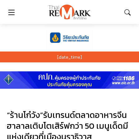
[date_time]
“ร้านโก๋วัง”รับเทรนด์ตลาดอาหารจีน
ฮาลาลเติบโตเสิร์ฟกว่า 50 เมนูเด็ดมี
แห่งเดียวที่เมืองนราธิวาส