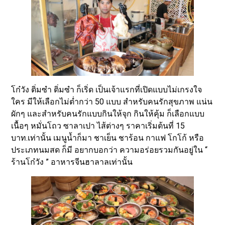
โก๋วัง ติ่มซำ ติ่มซำ ก็เริ่ด เป็นเจ้าแรกที่เปิดแบบไม่เกรงใจ
ใคร มีให้เลือกไม่ต่ำกว่า 50 แบบ สำหรับคนรักสุขภาพ แน่น
ผักๆ และสำหรับคนรักแบบกินให้จุก กินให้คุ้ม ก็เลือกแบบ
เนื้อๆ หมั่นโถว ซาลาเปา ไส้ต่างๆ ราคาเริ่มต้นที่ 15
บาท.เท่านั้น เมนูน้ำก็มา ชาเย็น ชาร้อน กาแฟ โกโก้ หรือ
ประเภทนมสด ก็มี อยากบอกว่า ความอร่อยรวมกันอยู่ใน “
ร้านโก๋วัง ” อาหารจีนฮาลาลเท่านั้น