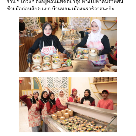
ร้าน * โก๋วัง * ตั้งอยู่ที่ถนนพิชิตบำรุง ทางไปหาดนราทัศน์
ซ้ายมือก่อนถึง 5 แยก บ้านทอน เมืองนราธิวาสน่ะจ้ะ…