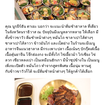
คุณ นูรยีร์ฮัน ตาเยะ บอกว่า จะแนะนำติ่มซำฮาลาล ที่เดียว
ในจังหวัดนราธิวาส ณ. ปัจจุบันมีเมนูหลากหลาย ให้เลือก มี
ทั้งข้าวขาวัว ติ่มซำหน้าต่างๆ หมั่นโถ ซาลาเปาไส้ต่างๆ
ซาลาเปาไส้ลาวา ข้าวมันไก่ และเป็ดย่าง ในร้านจะมีเมนู
อาหารจีนแนวฮาลาล มีกระเพาะปลา เนื้อเน้นๆ บักกุ๊ดเต๋เนื้อ
เนื้อตุ๋นยาจีน โจ๊กฮ่องกง จะมีทั้งไก่ ไข่เยี้ยวม้า ไก่เชียง ไข่
ลวก เซียวหลงเปา เป็นเหมือนฮักเกา มีน้ำซุปข้างใน เป็นเมนู
เพิ่งจะเปิดตัว หมั่นโถว ทำจากสูตรพิเศษ เนื้อนุ่ม ทานคู่
กับข้าวขาวัวก็ได้ จะมีติ่มซำหน้าต่างๆ ให้ลูกค้าได้เลือก