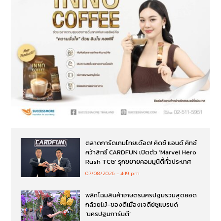
ตลาดการ์ดเกมไทยเดือด! คิดซ์ แอนด์ คิทซ์
คว้าสิทธิ์ CARDFUN เปิดตัว ‘Marvel Hero
Rush TCG’ รุกขยายคอมมูนิตี้ทั่วประเทศ
07/08/2026
4:19 pm
พลิกโฉมสินค้าเกษตรนครปฐมรวมสุดยอด
กล้วยไม้-ของดีเมืองเจดีย์ชูแบรนด์
‘นครปฐมการันตี’