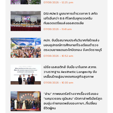
07/08/2026
12:25 pm
DSI ศปพ.5 บูรณาการตำรวจภาค 5 สกัด
เฮโรอีนกว่า 8.6 กิโลกรัมซุกขวดครีม
กันแดดเตรียมส่งออสเตรเลีย
07/08/2026
11:41 am
คปภ. จับมือสมาคมประกันวินาศภัยไทยส่ง
มอบอุปกรณ์การศึกษาแก่โรงเรียนตำรวจ
ตระเวนชายแดนตะโกปิดทอง จังหวัดราชบุรี
07/08/2026
10:52 am
เมิร์ซ เอสเธติกส์ จับมือ นาโนเทค สวทช.
วางรากฐาน Aesthetic Longevity ขับ
เคลื่อนไทยสู่อนาคตเศรษฐกิจสุขภาพ
07/08/2026
10:30 am
“ล่าม” ภาพยนตร์สร้างจากเรื่องจริงของ
“เบญจวรรณ ภูมิแสน” เปิดกาล่าพรีเมียร์สุด
อบอุ่น ถ่ายทอดพลังของภาษา…ที่เปลี่ยน
ชีวิตผู้คน