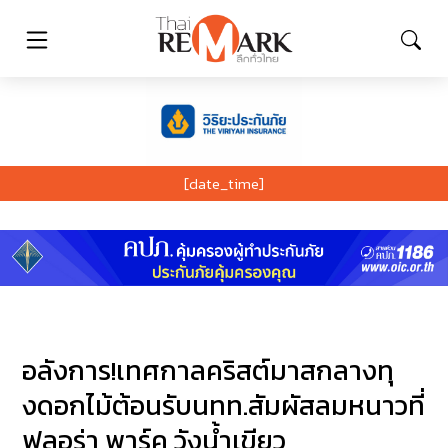
[date_time]
อลังการ!เทศกาลคริสต์มาสกลางทุ
งดอกไม้ต้อนรับนทท.สัมผัสลมหนาวที่
ฟลอร่า พาร์ค วังน้ำเขียว