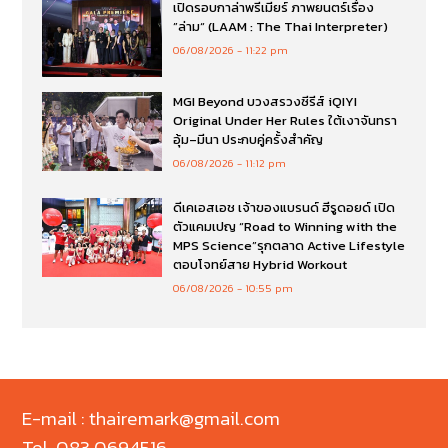
เปิดรอบกาล่าพรีเมียร์ ภาพยนตร์เรื่อง
”ล่าม“ (LAAM : The Thai Interpreter)
06/08/2026
11:22 pm
MGI Beyond บวงสรวงซีรีส์ iQIYI
Original Under Her Rules ใต้เงาจันทรา
อุ้ม–มีนา ประกบคู่ครั้งสำคัญ
06/08/2026
11:12 pm
ดีเคเอสเอช เจ้าของแบรนด์ ฮีรูดอยด์ เปิด
ตัวแคมเปญ “Road to Winning with the
MPS Science”รุกตลาด Active Lifestyle
ตอบโจทย์สาย Hybrid Workout
06/08/2026
10:55 pm
E-mail : thairemark@gmail.com
Tel. 083 0694516