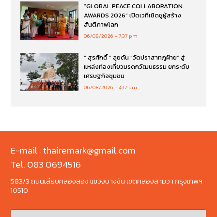
“GLOBAL PEACE COLLABORATION
AWARDS 2026” เปิดเวทีเชิดชูผู้สร้าง
สันติภาพโลก
06/08/2026
7:37 pm
“ สุรศักดิ์ ” ลุยดัน “วัดปราสาทภูฝ้าย” สู่
แหล่งท่องเที่ยวมรดกวัฒนธรรม ยกระดับ
เศรษฐกิจชุมชน
06/08/2026
4:17 pm
E-mail : thairemark@gmail.com
Tel. 083 0694516
583/3 ถนนเลียบคลองสอง แขวงบางชัน เขตคลองสามวา กรุงเทพฯ
10510