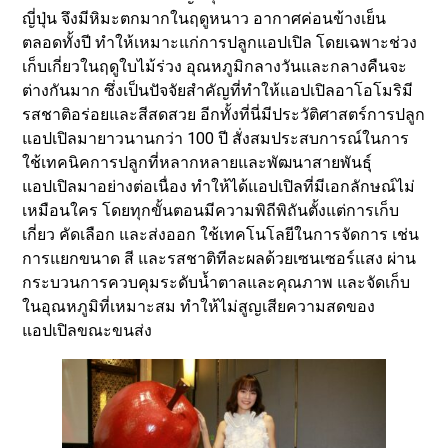
ญี่ปุ่น จึงมีหิมะตกมากในฤดูหนาว อากาศค่อนข้างเย็น
ตลอดทั้งปี ทำให้เหมาะแก่การปลูกแอปเปิล โดยเฉพาะช่วง
เก็บเกี่ยวในฤดูใบไม้ร่วง อุณหภูมิกลางวันและกลางคืนจะ
ต่างกันมาก ซึ่งเป็นปัจจัยสำคัญที่ทำให้แอปเปิลอาโอโมริมี
รสชาติอร่อยและสีสดสวย อีกทั้งที่นี่มีประวัติศาสตร์การปลูก
แอปเปิลมายาวนานกว่า 100 ปี สั่งสมประสบการณ์ในการ
ใช้เทคนิคการปลูกที่หลากหลายและพัฒนาสายพันธุ์
แอปเปิลมาอย่างต่อเนื่อง ทำให้ได้แอปเปิลที่มีเอกลักษณ์ไม่
เหมือนใคร โดยทุกขั้นตอนมีความพิถีพิถันตั้งแต่การเก็บ
เกี่ยว คัดเลือก และส่งออก ใช้เทคโนโลยีในการจัดการ เช่น
การแยกขนาด สี และรสชาติทีละผลด้วยเซนเซอร์แสง ผ่าน
กระบวนการควบคุมระดับน้ำตาลและคุณภาพ และจัดเก็บ
ในอุณหภูมิที่เหมาะสม ทำให้ไม่สูญเสียความสดของ
แอปเปิลขณะขนส่ง