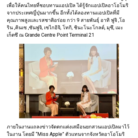
เพื่อให้คนไทยที่ชอบทานแอปเปิล ได้รู้จักแอปเปิลอาโอโมริ
จากประเทศญี่ปุ่นมากขึ้น อีกทั้งได้ลองทานแอปเปิลที่มี
คุณภาพสูงและรสชาติอร่อย กว่า 9 สายพันธุ์ อาทิ ฟูจิ ,โอ
ริน ,คินเซ ,ซันฟูจิ, เซไกอิจิ, โทกิ, ชินะโนะโกลด์, มุซึ, เมะ
เก็ตซึ ณ Grande Centre Point Terminal 21
ภายในงานแถลงข่าวจัดตกแต่งเสมือนยกสวนแอปเปิลมาไว้
ในงาน โดยมี “Miss Apple” ตัวแทนจากจังหวัดอาโอโมริ