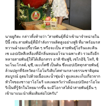
นายยูกิตะ กล่าวทิ้งท้ายว่า “สายพันธุ์ที่นำเข้ามาจำหน่ายใน
ปีนี้ เช่น สายพันธุ์ที่มีกำลังการผลิตสูงอย่างฟูจิ ที่มาพร้อมรส
หวานฉ่ำอมเปรี้ยวนิด ๆ หรือจะเป็น สายพันธุ์โอรินและคิน
เซ แอปเปิลสีเหลืองที่มีกลิ่นหอมอโรมาเฉพาะตัว รวมถึงอีก
หลายสายพันธุ์ให้ได้เลือกสรร อาทิ ซันฟูจิ, เซไกอิจิ, โทกิ, ชิ
นะโนะโกลด์, มุซึ, เมะเก็ตซึ เป็นต้น ซึ่งแอปเปิลทุกสายพันธุ์
ล้วนปลูกที่จังหวัดอาโอโมริเติบโตท่ามกลางธรรมชาติอุดม
สมบูรณ์ อุดมไปด้วยเนื้อและน้ำชุ่มฉ่ำ ดูแลและเก็บเกี่ยวจาก
หัวใจของชาวอาโอโมริ และผมหวังว่าเมื่อแอปเปิลอาโอโม
ริเป็นที่รู้จักในไทยมากขึ้น จะมีโอกาสได้นำสายพันธุ์อื่น ๆ
เข้ามาแนะนำเพิ่มเติมต่อไปครับ”