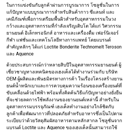
ในการแข่งขันกับลูกค้าผ่านการบูรณาการ โซลูชั่นในการ
แก้ปัญหาแบบบูรณาการสำหรับสินค้ากาว ซีแลนท์ และ
เคมีภัณฑ์เพื่อการเตรียมพื้นผิวสำหรับอุตสาหกรรมในวง
กว้างและอุตสาหกรรมที่กำลังเจริญเติบโต ได้แก่ วิศวกรรม
ยานยนต์ อิเล็กทรอนิกส์ อาหารและเครื่องดื่ม เฟอร์นิเจอร์
กีฬา แฟชั่นและเทคโนโลยีทางการแพทย์ โดยแบรนด์
สำคัญหลักๆ ได้แก่ Loctite Bonderite Technomelt Teroson
และ Aquence
ด้วยประสบการณ์กว่าหลายสิบปีในอุตสาหกรรมยานยนต์ ผู้
เชี่ยวชาญทางเทคนิคของเฮงเค็ลได้ทำงานร่วมกับ บริษัท
OEM ผู้ผลิตและพันธมิตรทางการค้า ในเรื่องโครงสร้างยาน
ยนต์น้ำหนักเบาและการควบคุมความร้อนของเครื่องยนต์ที่
ขับเคลื่อนด้วยไฟฟ้า พร้อมทั้งคิดค้นวิธีแก้ปัญหาอย่างยั่งยืน
ที่จะช่วยลดการใช้พลังงานของยานยนต์เหล่านี้ สำหรับใน
อุตสาหกรรมบรรจุภัณฑ์ เฮงเค็ลทำงานอย่างใกล้ชิดกับ
ลูกค้าเพื่อพัฒนากาวที่ปลอดภัยสำหรับอาหารซึ่งเป็นไปตาม
ระเบียบว่าด้วยวัสดุสัมผัสอาหารตามหลักสากล โซลูชั่นจาก
แบรนด์ Loctite และ Aquence ของเฮงเค็ลนั้นสามารถใช้