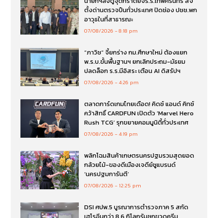
นายกฯลงดูจุดกราดยิงร.ร.เทพศิรินทร์ สั่ง
ตั้งด่านตรวจปืนทั่วประเทศ ปิดช่อง ปชช.พก
อาวุธในที่สาธารณะ
07/08/2026
8:18 pm
“ภาวิช” จี้ยกร่าง กม.ศึกษาใหม่ ต้องแยก
พ.ร.บ.ขั้นพื้นฐานฯ ยกเลิกประถม-มัธยม
ปลดล็อก ร.ร.มีอิสระ เตือน AI ดิสรัปฯ
07/08/2026
4:26 pm
ตลาดการ์ดเกมไทยเดือด! คิดซ์ แอนด์ คิทซ์
คว้าสิทธิ์ CARDFUN เปิดตัว ‘Marvel Hero
Rush TCG’ รุกขยายคอมมูนิตี้ทั่วประเทศ
07/08/2026
4:19 pm
พลิกโฉมสินค้าเกษตรนครปฐมรวมสุดยอด
กล้วยไม้-ของดีเมืองเจดีย์ชูแบรนด์
‘นครปฐมการันตี’
07/08/2026
12:25 pm
DSI ศปพ.5 บูรณาการตำรวจภาค 5 สกัด
เฮโรอีนกว่า 8.6 กิโลกรัมซุกขวดครีม