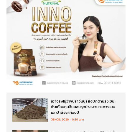
เอาจริง!ผู้ว่าฯปราจีนบุรีสั่งปิดตายรง.ขยะ
พิษเถื่อนทุนจีนลอบรุกป่าสงวนฯแควระบบ
และป่าสียัดเกือบปี
08/08/2026
6:39 am