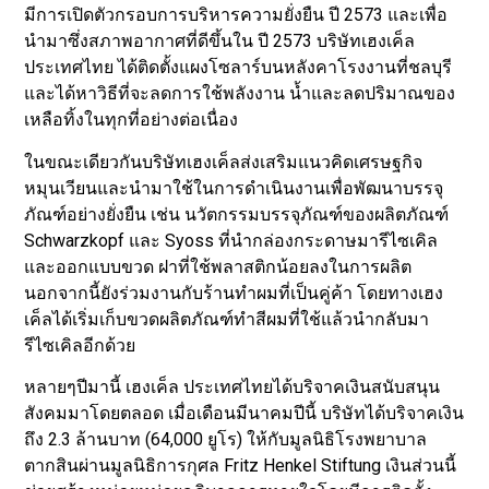
มีการเปิดตัวกรอบการบริหารความยั่งยืน ปี 2573 และเพื่อ
นำมาซึ่งสภาพอากาศที่ดีขึ้นใน ปี 2573 บริษัทเฮงเค็ล
ประเทศไทย ได้ติดตั้งแผงโซลาร์บนหลังคาโรงงานที่ชลบุรี
และได้หาวิธีที่จะลดการใช้พลังงาน น้ำและลดปริมาณของ
เหลือทิ้งในทุกที่อย่างต่อเนื่อง
ในขณะเดียวกันบริษัทเฮงเค็ลส่งเสริมแนวคิดเศรษฐกิจ
หมุนเวียนและนำมาใช้ในการดำเนินงานเพื่อพัฒนาบรรจุ
ภัณฑ์อย่างยั่งยืน เช่น นวัตกรรมบรรจุภัณฑ์ของผลิตภัณฑ์
Schwarzkopf และ Syoss ที่นำกล่องกระดาษมารีไซเคิล
และออกแบบขวด ฝาที่ใช้พลาสติกน้อยลงในการผลิต
นอกจากนี้ยังร่วมงานกับร้านทำผมที่เป็นคู่ค้า โดยทางเฮง
เค็ลได้เริ่มเก็บขวดผลิตภัณฑ์ทำสีผมที่ใช้แล้วนำกลับมา
รีไซเคิลอีกด้วย
หลายๆปีมานี้ เฮงเค็ล ประเทศไทยได้บริจาคเงินสนับสนุน
สังคมมาโดยตลอด เมื่อเดือนมีนาคมปีนี้ บริษัทได้บริจาคเงิน
ถึง 2.3 ล้านบาท (64,000 ยูโร) ให้กับมูลนิธิโรงพยาบาล
ตากสินผ่านมูลนิธิการกุศล Fritz Henkel Stiftung เงินส่วนนี้