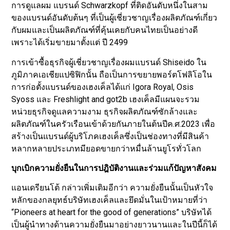
การดูแลผม แบรนด์ Schwarzkopf ที่ติดอันดับหนึ่งในสาม
ของแบรนด์อันดับต้นๆ ที่เป็นผู้เชี่ยวชาญเรื่องผลิตภัณฑ์เกี่ยว
กับผมและเป็นผลิตภัณฑ์ที่คุ้นเคยกับคนไทยเป็นอย่างดี
เพราะได้เริ่มขายมาตั้งแต่ ปี 2499
การเข้าซื้อธุรกิจผู้เชี่ยวชาญเรื่องผมแบรนด์ Shiseido ใน
ภูมิภาคเอเชียแปซิฟิกนั้น ถือเป็นการขยายพอร์ตโฟลิโอใน
การก่อตั้งแบรนด์ของเฮงเค็ลได้แก่ Igora Royal, Osis
Syoss และ Freshlight and got2b เฮงเค็ลมีแผนจะรวม
หน่วยธุรกิจดูแลความงาม ธุรกิจผลิตภัณฑ์ซักล้างและ
ผลิตภัณฑ์ในครัวเรือนเข้าด้วยกันภายในต้นปีค.ศ.2023 เพื่อ
สร้างเป็นแบรนด์ผู้บริโภคเฮงเค็ลซึ่งเป็นช่องทางที่มีสินค้า
หลากหลายประเภทมียอดขายกว่าหมื่นล้านยูโรทั่วโลก
บุกเบิกความยั่งยืน
ในการปฎิบัติงานและร่วม
แก้ปัญหาสังคม
แอนเดรียนโต้ กล่าวเพิ่มเติมอีกว่า ความยั่งยืนนั้นเป็นหัวใจ
หลักของกลยุทธ์บริษัทเฮงเค็ลและยึดมั่นในเป้าหมายที่ว่า
“Pioneers at heart for the good of generations” บริษัทได้
เป็นผู้นำทางด้านความยั่งยืนมาอย่างยาวนานและในปีนี้ก็ได้