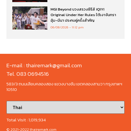
MGI Beyond บวงสรวงซีรีส์ iQIYI
Original Under Her Rules ใต้เงาจันทรา
อุ้ม–มีนา ประกบคู่ครั้งสำคัญ
06/08/2026
11:12 pm
E-mail : thairemark@gmail.com
Tel. 083 0694516
583/3 ถนนเลียบคลองสอง แขวงบางชัน เขตคลองสามวา กรุงเทพฯ
10510
Total Visit :
1,019,934
© 2021-2022 thairemark.com