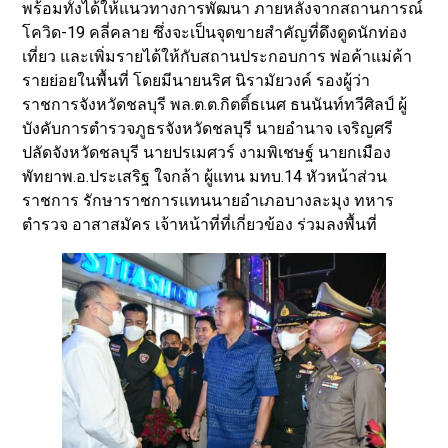
พร้อมทั้งได้ให้แนวทางการพัฒนา ภายหลังจากสถานการณ์
โควิด-19 คลี่คลาย ซึ่งจะเป็นจุดขายสำคัญที่ดึงดูดนักท่อง
เที่ยว และเพิ่มรายได้ให้กับสถานประกอบการ พ่อค้าแม่ค้า
รายย่อยในพื้นที่ โดยมีนายนริศ นิรามัยวงค์ รองผู้ว่า
ราชการจังหวัดชลบุรี พล.ต.ต.กิตติ์ธเนศ ธนนันท์ทวีศิลป์ ผู้
บังคับการตำรวจภูธรจังหวัดชลบุรี นายอำนาจ เจริญศรี
ปลัดจังหวัดชลบุรี นายปรเมศวร์ งามพิเชษฐ์ นายกเมือง
พัทยาพ.อ.ประเสริฐ ใจกล้า ผู้แทน มทบ.14 หัวหน้าส่วน
ราชการ รักษาราชการแทนนายอำเภอบางละมุง ทหาร
ตำรวจ อาสาสมัคร เจ้าหน้าที่ที่เกี่ยวข้อง ร่วมลงพื้นที่