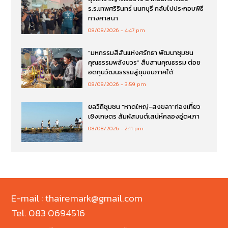
ร.ร.เทพศริรินทร์ นนทบุรี กลับไปประกอบพิธี
ทางศาสนา
08/08/2026
4:47 pm
“มหกรรมสีสันแห่งศรัทธา พัฒนาชุมชน
คุณธรรมพลังบวร” สืบสานคุณธรรม ต่อย
อดทุนวัฒนธรรมสู่ชุมชนภาคใต้
08/08/2026
3:59 pm
ยลวิถีชุมชน “หาดใหญ่-สงขลา”ท่องเที่ยว
เชิงเกษตร สัมผัสมนต์เสน่ห์คลองอู่ตะเภา
08/08/2026
2:11 pm
E-mail : thairemark@gmail.com
Tel. 083 0694516