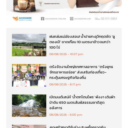
ฝนถล่มแม่ฮ่องสอน! น้ำปายทะลุวิกฤตซัด ‘ซู
ตองเป้’ ขาดเกือบ 10 เมตรนาข้าวจมกว่า
100 ไร่
08/08/2026
10:07 pm
ตรังจัดงานใหญ่!เทศกาลอาหาร “ตรังยุทธ
จักรอาหารอร่อย” ส่งเสริมท่องเที่ยว-
กระตุ้นเศรษฐกิจท้องถิ่น
08/08/2026
8:17 pm
เปิดมนต์เสน่ห์ ‘น้ำตกโตนไพร’ พังงา เดินฝ่า
ป่าดิบ 650 เมตรสัมผัสธรรมชาติสุด
อลังการ
08/08/2026
6:00 pm
สุดเศร้า!ญาติรับร่าง 8 เหยื่อกราดยิง