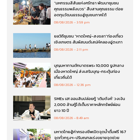
“มหกรรมสีสันแห่งศรัทธา พัฒนาชุมชน
คุณธรรมพลังบวร” สืบสานคุณธรรม ต่อย
อดทุนวัฒนธรรมสู่ชุมชนภาคใต้
08/08/2026
3:59 pm
ยลวิถีชุมชน “หาดใหญ่-สงขลา”ท่องเที่ยว
เชิงเกษตร สัมผัสมนต์เสน่ห์คลองอู่ตะเภา
08/08/2026
2:11 pm
บุญมหาทานตักบาตรพระ 10,000 รูปกลาง
เมืองหาดใหญ่ ส่งเสริมบุญ-กระตุ้นท่อง
เที่ยวถิ่นใต้
08/08/2026
12:36 pm
SMEs เฮ! ออมสินปล่อยกู้ ‘เติมตังค์’ วงเงิน
2,000 ล้านกู้ได้เต็มราคาหลักทรัพย์ผ่อน
ยาว 10 ปี
08/08/2026
8:49 am
มหาดไทยสู้ค่าครองชีพเปิดจุดน้ำดื่มฟรี 167
จุดทั่วกรุงฯ-ปริมณฑลเร่งขยายจุดช่วย