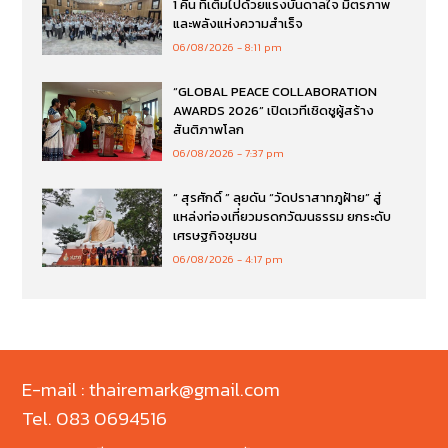
1 คืน ที่เต็มไปด้วยแรงบันดาลใจ มิตรภาพ
และพลังแห่งความสำเร็จ
06/08/2026
8:11 pm
“GLOBAL PEACE COLLABORATION
AWARDS 2026” เปิดเวทีเชิดชูผู้สร้าง
สันติภาพโลก
06/08/2026
7:37 pm
“ สุรศักดิ์ ” ลุยดัน “วัดปราสาทภูฝ้าย” สู่
แหล่งท่องเที่ยวมรดกวัฒนธรรม ยกระดับ
เศรษฐกิจชุมชน
06/08/2026
4:17 pm
E-mail : thairemark@gmail.com
Tel. 083 0694516