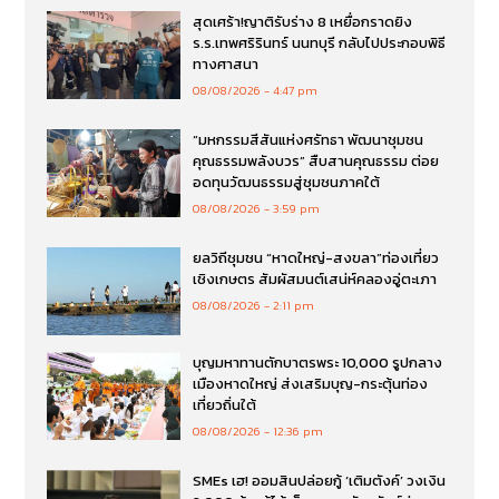
สุดเศร้า!ญาติรับร่าง 8 เหยื่อกราดยิง
ร.ร.เทพศริรินทร์ นนทบุรี กลับไปประกอบพิธี
ทางศาสนา
08/08/2026
4:47 pm
“มหกรรมสีสันแห่งศรัทธา พัฒนาชุมชน
คุณธรรมพลังบวร” สืบสานคุณธรรม ต่อย
อดทุนวัฒนธรรมสู่ชุมชนภาคใต้
08/08/2026
3:59 pm
ยลวิถีชุมชน “หาดใหญ่-สงขลา”ท่องเที่ยว
เชิงเกษตร สัมผัสมนต์เสน่ห์คลองอู่ตะเภา
08/08/2026
2:11 pm
บุญมหาทานตักบาตรพระ 10,000 รูปกลาง
เมืองหาดใหญ่ ส่งเสริมบุญ-กระตุ้นท่อง
เที่ยวถิ่นใต้
08/08/2026
12:36 pm
SMEs เฮ! ออมสินปล่อยกู้ ‘เติมตังค์’ วงเงิน