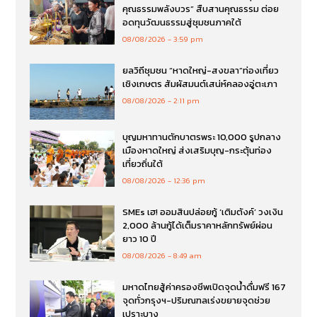
คุณธรรมพลังบวร” สืบสานคุณธรรม ต่อย
อดทุนวัฒนธรรมสู่ชุมชนภาคใต้
08/08/2026
3:59 pm
ยลวิถีชุมชน “หาดใหญ่-สงขลา”ท่องเที่ยว
เชิงเกษตร สัมผัสมนต์เสน่ห์คลองอู่ตะเภา
08/08/2026
2:11 pm
บุญมหาทานตักบาตรพระ 10,000 รูปกลาง
เมืองหาดใหญ่ ส่งเสริมบุญ-กระตุ้นท่อง
เที่ยวถิ่นใต้
08/08/2026
12:36 pm
SMEs เฮ! ออมสินปล่อยกู้ ‘เติมตังค์’ วงเงิน
2,000 ล้านกู้ได้เต็มราคาหลักทรัพย์ผ่อน
ยาว 10 ปี
08/08/2026
8:49 am
มหาดไทยสู้ค่าครองชีพเปิดจุดน้ำดื่มฟรี 167
จุดทั่วกรุงฯ-ปริมณฑลเร่งขยายจุดช่วย
เปราะบาง