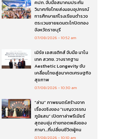
คปภ. จับมือสมาคมประกัน
วินาศภัยไทยส่งมอบอุปกรณ์
การศึกษาแก่โรงเรียนตำรวจ
ตระเวนชายแดนตะโกปิดทอง
จังหวัดราชบุรี
07/08/2026
10:52 am
เมิร์ซ เอสเธติกส์ จับมือ นาโน
เทค สวทช. วางรากฐาน
Aesthetic Longevity ขับ
เคลื่อนไทยสู่อนาคตเศรษฐกิจ
สุขภาพ
07/08/2026
10:30 am
“ล่าม” ภาพยนตร์สร้างจาก
เรื่องจริงของ “เบญจวรรณ
ภูมิแสน” เปิดกาล่าพรีเมียร์
สุดอบอุ่น ถ่ายทอดพลังของ
ภาษา…ที่เปลี่ยนชีวิตผู้คน
07/08/2026
10:10 am