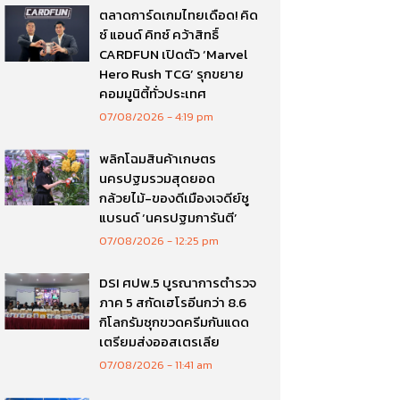
ตลาดการ์ดเกมไทยเดือด! คิด
ซ์ แอนด์ คิทซ์ คว้าสิทธิ์
CARDFUN เปิดตัว ‘Marvel
Hero Rush TCG’ รุกขยาย
คอมมูนิตี้ทั่วประเทศ
07/08/2026
4:19 pm
พลิกโฉมสินค้าเกษตร
นครปฐมรวมสุดยอด
กล้วยไม้-ของดีเมืองเจดีย์ชู
แบรนด์ ‘นครปฐมการันตี’
07/08/2026
12:25 pm
DSI ศปพ.5 บูรณาการตำรวจ
ภาค 5 สกัดเฮโรอีนกว่า 8.6
กิโลกรัมซุกขวดครีมกันแดด
เตรียมส่งออสเตรเลีย
07/08/2026
11:41 am