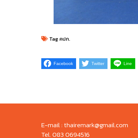
Tag
คปภ.
Facebook
Twitter
Line
E-mail : thairemark@gmail.com
Tel. 083 0694516