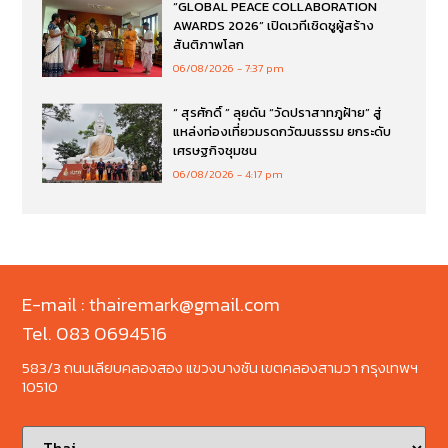
“GLOBAL PEACE COLLABORATION
AWARDS 2026” เปิดเวทีเชิดชูผู้สร้าง
สันติภาพโลก
06/08/2026
7:37 pm
“ สุรศักดิ์ ” ลุยดัน “วัดปราสาทภูฝ้าย” สู่
แหล่งท่องเที่ยวมรดกวัฒนธรรม ยกระดับ
เศรษฐกิจชุมชน
06/08/2026
4:17 pm
E-mail : thairemark@gmail.com
Tel. 083 0694516
583/3 ถนนเลียบคลองสอง แขวงบางชัน เขตคลองสามวา กรุงเทพฯ
10510