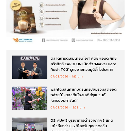
ตลาดการ์ดเกมไทยเดือด! คิดซ์ แอนด์ คิทซ์
คว้าสิทธิ์ CARDFUN เปิดตัว ‘Marvel Hero
Rush TCG’ รุกขยายคอมมูนิตี้ทั่วประเทศ
07/08/2026
4:19 pm
พลิกโฉมสินค้าเกษตรนครปฐมรวมสุดยอด
กล้วยไม้-ของดีเมืองเจดีย์ชูแบรนด์
‘นครปฐมการันตี’
07/08/2026
12:25 pm
DSI ศปพ.5 บูรณาการตำรวจภาค 5 สกัด
เฮโรอีนกว่า 8.6 กิโลกรัมซุกขวดครีม