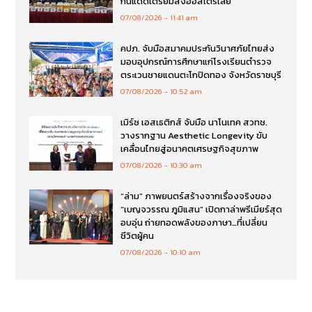
กันแดดเตรียมส่งออสเตรเลีย
07/08/2026
11:41 am
คปภ. จับมือสมาคมประกันวินาศภัยไทยส่ง
มอบอุปกรณ์การศึกษาแก่โรงเรียนตำรวจ
ตระเวนชายแดนตะโกปิดทอง จังหวัดราชบุรี
07/08/2026
10:52 am
เมิร์ซ เอสเธติกส์ จับมือ นาโนเทค สวทช.
วางรากฐาน Aesthetic Longevity ขับ
เคลื่อนไทยสู่อนาคตเศรษฐกิจสุขภาพ
07/08/2026
10:30 am
“ล่าม” ภาพยนตร์สร้างจากเรื่องจริงของ
“เบญจวรรณ ภูมิแสน” เปิดกาล่าพรีเมียร์สุด
อบอุ่น ถ่ายทอดพลังของภาษา…ที่เปลี่ยน
ชีวิตผู้คน
07/08/2026
10:10 am