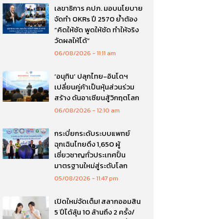
เลขาธิการ คปภ. มอบนโยบาย
จัดทำ OKRs ปี 2570 ย้ำต้อง
“คิดให้ชัด พูดให้ชัด ทำให้จริง
วัดผลให้ได้”
06/08/2026
11:11 am
‘อนุทิน’ ปลุกไทย-อินโดฯ
เปลี่ยนคู่ค้าเป็นหุ้นส่วนร่วม
สร้าง ดันอาเซียนสู้วิกฤตโลก
06/08/2026
12:10 am
กระบี่ยกระดับระบบแพทย์
ฉุกเฉินไทยดึง 1,650 ผู้
เชี่ยวชาญทั่วประเทศปั้น
มาตรฐานใหม่สู่ระดับโลก
05/08/2026
11:47 pm
เปิดใหม่จัดเต็ม! สลากออมสิน
5 ปีได้ลุ้น 10 ล้านถึง 2 ครั้ง/