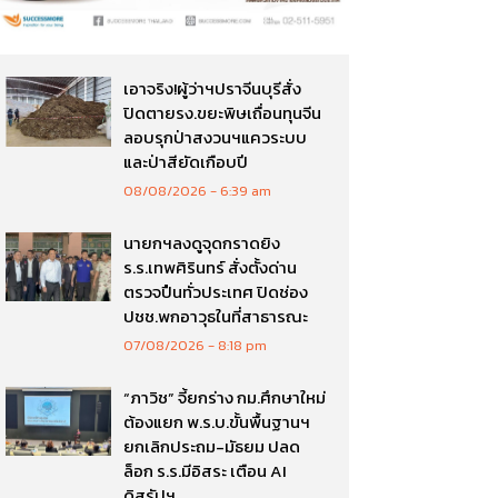
เอาจริง!ผู้ว่าฯปราจีนบุรีสั่ง
ปิดตายรง.ขยะพิษเถื่อนทุนจีน
ลอบรุกป่าสงวนฯแควระบบ
และป่าสียัดเกือบปี
08/08/2026
6:39 am
นายกฯลงดูจุดกราดยิง
ร.ร.เทพศิรินทร์ สั่งตั้งด่าน
ตรวจปืนทั่วประเทศ ปิดช่อง
ปชช.พกอาวุธในที่สาธารณะ
07/08/2026
8:18 pm
“ภาวิช” จี้ยกร่าง กม.ศึกษาใหม่
ต้องแยก พ.ร.บ.ขั้นพื้นฐานฯ
ยกเลิกประถม-มัธยม ปลด
ล็อก ร.ร.มีอิสระ เตือน AI
ดิสรัปฯ