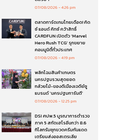
07/08/2026
4:26 pm
ตลาดการ์ดเกมไทยเดือด! คิด
ซ์ แอนด์ คิทซ์ คว้าสิทธิ์
CARDFUN เปิดตัว ‘Marvel
Hero Rush TCG’ รุกขยาย
คอมมูนิตี้ทั่วประเทศ
07/08/2026
4:19 pm
พลิกโฉมสินค้าเกษตร
นครปฐมรวมสุดยอด
กล้วยไม้-ของดีเมืองเจดีย์ชู
แบรนด์ ‘นครปฐมการันตี’
07/08/2026
12:25 pm
DSI ศปพ.5 บูรณาการตำรวจ
ภาค 5 สกัดเฮโรอีนกว่า 8.6
กิโลกรัมซุกขวดครีมกันแดด
เตรียมส่งออสเตรเลีย