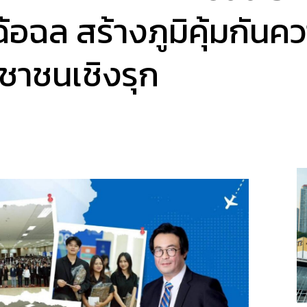
อฉล สร้างภูมิคุ้มกันควา
ะชาชนเชิงรุก