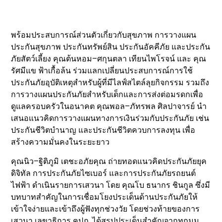
พร้อมประสบการณ์ส่วนตัวเกี่ยวกับสุขภาพ การวางแผน
ประกันสุขภาพ ประกันทรัพย์สิน ประกันอัคคีภัย และประกัน
ภัยสัตว์เลี้ยง คุณต้นหอม–ศกุนตลา เทียนไพโรจน์ และ คุณ
รัศมีแข ฟ้าเกื้อล้น ร่วมแลกเปลี่ยนประสบการณ์การใช้
ประกันภัยอุบัติเหตุสำหรับผู้ที่มีไลฟ์สไตล์ลุยกิจกรรม รวมถึง
การวางแผนประกันภัยสำหรับเด็กและการส่งต่อมรดกเพื่อ
ดูแลครอบครัวในอนาคต คุณพอล–ภัทรพล ศิลปาจารย์ นำ
เสนอแนวคิดการวางแผนทางการเงินร่วมกับประกันภัย เช่น
ประกันชีวิตบำนาญ และประกันชีวิตควบการลงทุน เพื่อ
สร้างความมั่นคงในระยะยาว
คุณนิว–ฐิติภูมิ เตชะอภัยคุณ ถ่ายทอดแนวคิดประกันภัยยุค
ดิจิทัล การประกันภัยไซเบอร์ และการประกันภัยรถยนต์
ไฟฟ้า ดำเนินรายการเสวนา โดย คุณโบ ธนากร ชินกูล ซึ่งมี
บทบาทสำคัญในการเชื่อมโยงประเด็นด้านประกันภัยให้
เข้าใจง่ายและเข้าถึงผู้ฟังทุกช่วงวัย โดยช่วงท้ายของการ
เสวนา เลขาธิการ คปภ. ได้สรุปประเด็นสำคัญจากทุกมุม