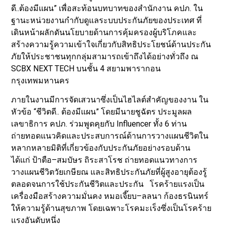
ดี..ต้องมีแผน” เพื่อสะท้อนบทบาทของสำนักงาน คปภ. ใน
ฐานะหน่วยงานกำกับดูแลระบบประกันภัยของประเทศ ที่
เดินหน้าผลักดันนโยบายด้านการคุ้มครองผู้บริโภคและ
สร้างความรู้ความเข้าใจเกี่ยวกับสิทธิประโยชน์ด้านประกัน
ภัยให้ประชาชนทุกกลุ่มสามารถเข้าถึงได้อย่างทั่วถึง ณ
SCBX NEXT TECH บนชั้น 4 สยามพารากอน
กรุงเทพมหานคร
ภายในงานมีการจัดเสวนาซึ่งเป็นไฮไลต์สำคัญของงาน ใน
หัวข้อ “ชีวิตดี.. ต้องมีแผน” โดยมีนายชูฉัตร ประมูลผล
เลขาธิการ คปภ. ร่วมพูดคุยกับ Influencer ทั้ง 6 ท่าน
ถ่ายทอดแนวคิดและประสบการณ์ด้านการวางแผนชีวิตใน
หลากหลายมิติที่เกี่ยวข้องกับประกันภัยอย่างรอบด้าน
ได้แก่ ป้าตือ–สมบัษร ถิระสาโรช ถ่ายทอดแนวทางการ
วางแผนชีวิตวัยเกษียณ และสิทธิประกันภัยที่ผู้สูงอายุต้องรู้
ตลอดจนการใช้ประกันชีวิตและประกัน โรคร้ายแรงเป็น
เครื่องมือสร้างความมั่นคง หมอเจี๊ยบ–ลลนา ก้องธรนินทร์
ให้ความรู้ด้านสุขภาพ โดยเฉพาะโรคมะเร็งซึ่งเป็นโรคร้าย
แรงอันดับหนึ่ง