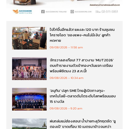
ไข่ไก่ขึ้นอีกแล้ว! แผงละ 120 บาท ร้านชุมชน
โคราชโอด ‘ของแพง-คนไม่มีเงิน’ ลูกค้า
หดหาย
09/08/2026
11:56 am
จักรวาลสะเทือน! 77 สาวงาม ‘MUT2026’
ตบเท้ารายงานตัวเข้ากองฯวันแรก เตรียม
พร้อมพิชิตมง 23 ส.ค.นี้!
09/08/2026
10:34 am
‘อนุทิน’ ปลุก SME ไทยสู้เปิดทางทุน-
เทคโนโลยี-ตลาดดันโตระดับโลกพร้อมมอบ
15 รางวัล
09/08/2026
9:20 am
ฝนถล่มแม่ฮ่องสอน! น้ำปายทะลุวิกฤตซัด ‘ซู
ตองเป้’ ขาดเกือบ 10 เมตรนาข้าวจมกว่า