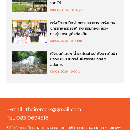
100 ไร่
08/08/2026
10:07 pm
ตรังจัดงานใหญ่!เทศกาลอาหาร “ตรังยุทธ
จักรอาหารอร่อย” ส่งเสริมท่องเที่ยว-
กระตุ้นเศรษฐกิจท้องถิ่น
08/08/2026
8:17 pm
เปิดมนต์เสน่ห์ ‘น้ำตกโตนไพร’ พังงา เดินฝ่า
ป่าดิบ 650 เมตรสัมผัสธรรมชาติสุด
อลังการ
08/08/2026
6:00 pm
E-mail : thairemark@gmail.com
Tel. 083 0694516
583/3 ถนนเลียบคลองสอง แขวงบางชัน เขตคลองสามวา กรุงเทพฯ