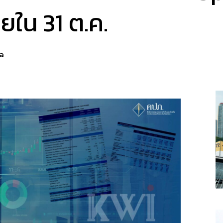
ยใน 31 ต.ค.
a