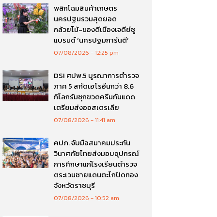
พลิกโฉมสินค้าเกษตร
นครปฐมรวมสุดยอด
กล้วยไม้-ของดีเมืองเจดีย์ชู
แบรนด์ ‘นครปฐมการันตี’
07/08/2026
12:25 pm
DSI ศปพ.5 บูรณาการตำรวจ
ภาค 5 สกัดเฮโรอีนกว่า 8.6
กิโลกรัมซุกขวดครีมกันแดด
เตรียมส่งออสเตรเลีย
07/08/2026
11:41 am
คปภ. จับมือสมาคมประกัน
วินาศภัยไทยส่งมอบอุปกรณ์
การศึกษาแก่โรงเรียนตำรวจ
ตระเวนชายแดนตะโกปิดทอง
จังหวัดราชบุรี
07/08/2026
10:52 am