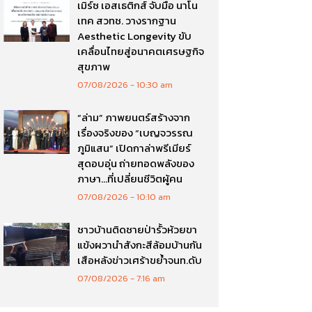
เมิร์ซ เอสเธติกส์ จับมือ นาโน
เทค สวทช. วางรากฐาน
Aesthetic Longevity ขับ
เคลื่อนไทยสู่อนาคตเศรษฐกิจ
สุขภาพ
07/08/2026
10:30 am
“ล่าม” ภาพยนตร์สร้างจาก
เรื่องจริงของ “เบญจวรรณ
ภูมิแสน” เปิดกาล่าพรีเมียร์
สุดอบอุ่น ถ่ายทอดพลังของ
ภาษา…ที่เปลี่ยนชีวิตผู้คน
07/08/2026
10:10 am
ชาวบ้านติดชายป่ารั้วห้วยขา
แข้งผวานำสังกะสีล้อมบ้านกัน
เสือหลังข่าวเศร้าขย้ำจนท.ดับ
07/08/2026
7:16 am