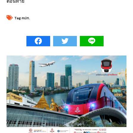
ตอนท้าย
Tag
คปภ.