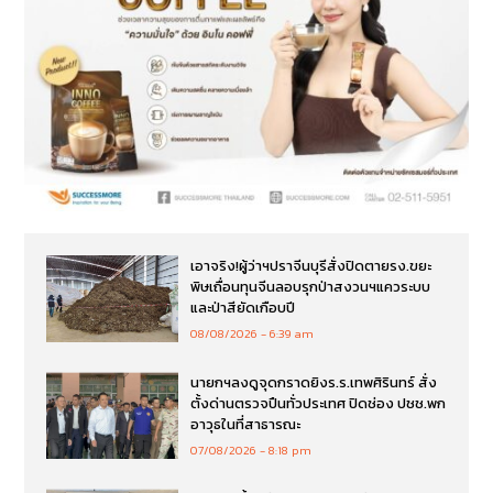
เอาจริง!ผู้ว่าฯปราจีนบุรีสั่งปิดตายรง.ขยะ
พิษเถื่อนทุนจีนลอบรุกป่าสงวนฯแควระบบ
และป่าสียัดเกือบปี
08/08/2026
6:39 am
นายกฯลงดูจุดกราดยิงร.ร.เทพศิรินทร์ สั่ง
ตั้งด่านตรวจปืนทั่วประเทศ ปิดช่อง ปชช.พก
อาวุธในที่สาธารณะ
07/08/2026
8:18 pm