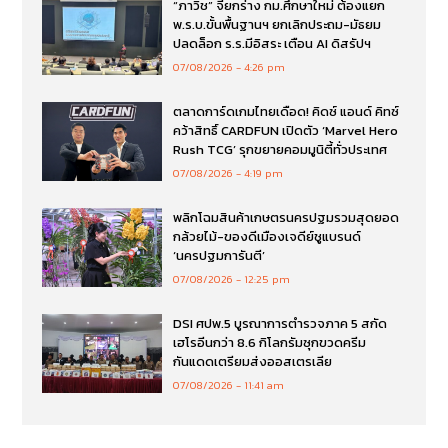
“ภาวิช” จี้ยกร่าง กม.ศึกษาใหม่ ต้องแยก
พ.ร.บ.ขั้นพื้นฐานฯ ยกเลิกประถม-มัธยม
ปลดล็อก ร.ร.มีอิสระ เตือน AI ดิสรัปฯ
07/08/2026
4:26 pm
ตลาดการ์ดเกมไทยเดือด! คิดซ์ แอนด์ คิทซ์
คว้าสิทธิ์ CARDFUN เปิดตัว ‘Marvel Hero
Rush TCG’ รุกขยายคอมมูนิตี้ทั่วประเทศ
07/08/2026
4:19 pm
พลิกโฉมสินค้าเกษตรนครปฐมรวมสุดยอด
กล้วยไม้-ของดีเมืองเจดีย์ชูแบรนด์
‘นครปฐมการันตี’
07/08/2026
12:25 pm
DSI ศปพ.5 บูรณาการตำรวจภาค 5 สกัด
เฮโรอีนกว่า 8.6 กิโลกรัมซุกขวดครีม
กันแดดเตรียมส่งออสเตรเลีย
07/08/2026
11:41 am