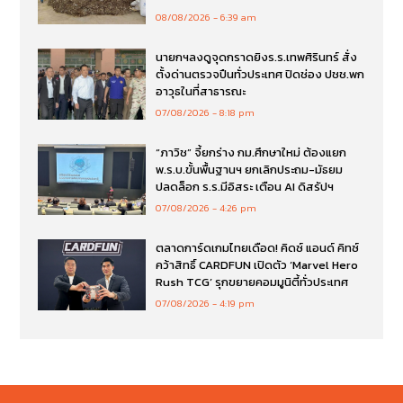
08/08/2026
6:39 am
นายกฯลงดูจุดกราดยิงร.ร.เทพศิรินทร์ สั่ง
ตั้งด่านตรวจปืนทั่วประเทศ ปิดช่อง ปชช.พก
อาวุธในที่สาธารณะ
07/08/2026
8:18 pm
“ภาวิช” จี้ยกร่าง กม.ศึกษาใหม่ ต้องแยก
พ.ร.บ.ขั้นพื้นฐานฯ ยกเลิกประถม-มัธยม
ปลดล็อก ร.ร.มีอิสระ เตือน AI ดิสรัปฯ
07/08/2026
4:26 pm
ตลาดการ์ดเกมไทยเดือด! คิดซ์ แอนด์ คิทซ์
คว้าสิทธิ์ CARDFUN เปิดตัว ‘Marvel Hero
Rush TCG’ รุกขยายคอมมูนิตี้ทั่วประเทศ
07/08/2026
4:19 pm