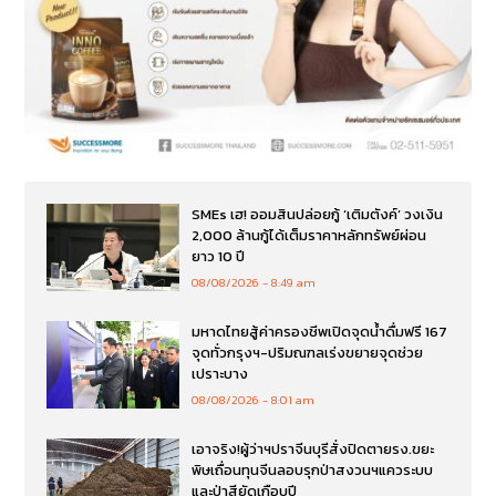
SMEs เฮ! ออมสินปล่อยกู้ ‘เติมตังค์’ วงเงิน
2,000 ล้านกู้ได้เต็มราคาหลักทรัพย์ผ่อน
ยาว 10 ปี
08/08/2026
8:49 am
มหาดไทยสู้ค่าครองชีพเปิดจุดน้ำดื่มฟรี 167
จุดทั่วกรุงฯ-ปริมณฑลเร่งขยายจุดช่วย
เปราะบาง
08/08/2026
8:01 am
เอาจริง!ผู้ว่าฯปราจีนบุรีสั่งปิดตายรง.ขยะ
พิษเถื่อนทุนจีนลอบรุกป่าสงวนฯแควระบบ
และป่าสียัดเกือบปี