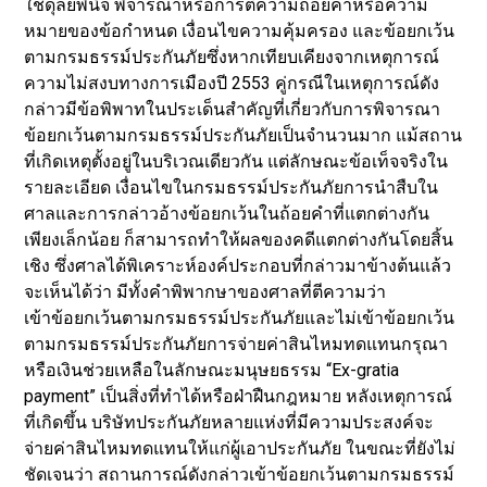
ใช้ดุลยพินิจ พิจารณาหรือการตีความถ้อยคำหรือความ
หมายของข้อกำหนด เงื่อนไขความคุ้มครอง และข้อยกเว้น
ตามกรมธรรม์ประกันภัยซึ่งหากเทียบเคียงจากเหตุการณ์
ความไม่สงบทางการเมืองปี 2553 คู่กรณีในเหตุการณ์ดัง
กล่าวมีข้อพิพาทในประเด็นสำคัญที่เกี่ยวกับการพิจารณา
ข้อยกเว้นตามกรมธรรม์ประกันภัยเป็นจำนวนมาก แม้สถาน
ที่เกิดเหตุตั้งอยู่ในบริเวณเดียวกัน แต่ลักษณะข้อเท็จจริงใน
รายละเอียด เงื่อนไขในกรมธรรม์ประกันภัยการนำสืบใน
ศาลและการกล่าวอ้างข้อยกเว้นในถ้อยคำที่แตกต่างกัน
เพียงเล็กน้อย ก็สามารถทำให้ผลของคดีแตกต่างกันโดยสิ้น
เชิง ซึ่งศาลได้พิเคราะห์องค์ประกอบที่กล่าวมาข้างต้นแล้ว
จะเห็นได้ว่า มีทั้งคำพิพากษาของศาลที่ตีความว่า
เข้าข้อยกเว้นตามกรมธรรม์ประกันภัยและไม่เข้าข้อยกเว้น
ตามกรมธรรม์ประกันภัยการจ่ายค่าสินไหมทดแทนกรุณา
หรือเงินช่วยเหลือในลักษณะมนุษยธรรม “Ex-gratia
payment” เป็นสิ่งที่ทำได้หรือฝ่าฝืนกฎหมาย หลังเหตุการณ์
ที่เกิดขึ้น บริษัทประกันภัยหลายแห่งที่มีความประสงค์จะ
จ่ายค่าสินไหมทดแทนให้แก่ผู้เอาประกันภัย ในขณะที่ยังไม่
ชัดเจนว่า สถานการณ์ดังกล่าวเข้าข้อยกเว้นตามกรมธรรม์