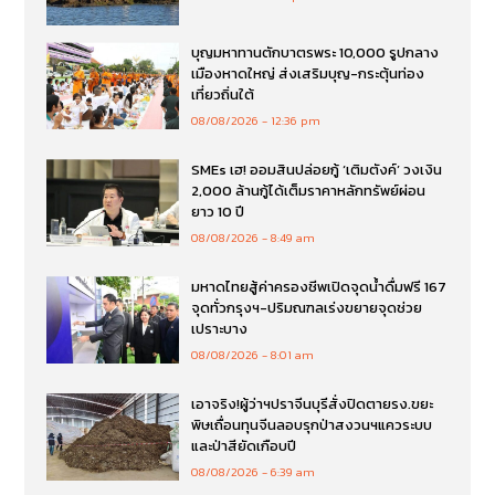
บุญมหาทานตักบาตรพระ 10,000 รูปกลาง
เมืองหาดใหญ่ ส่งเสริมบุญ-กระตุ้นท่อง
เที่ยวถิ่นใต้
08/08/2026
12:36 pm
SMEs เฮ! ออมสินปล่อยกู้ ‘เติมตังค์’ วงเงิน
2,000 ล้านกู้ได้เต็มราคาหลักทรัพย์ผ่อน
ยาว 10 ปี
08/08/2026
8:49 am
มหาดไทยสู้ค่าครองชีพเปิดจุดน้ำดื่มฟรี 167
จุดทั่วกรุงฯ-ปริมณฑลเร่งขยายจุดช่วย
เปราะบาง
08/08/2026
8:01 am
เอาจริง!ผู้ว่าฯปราจีนบุรีสั่งปิดตายรง.ขยะ
พิษเถื่อนทุนจีนลอบรุกป่าสงวนฯแควระบบ
และป่าสียัดเกือบปี
08/08/2026
6:39 am