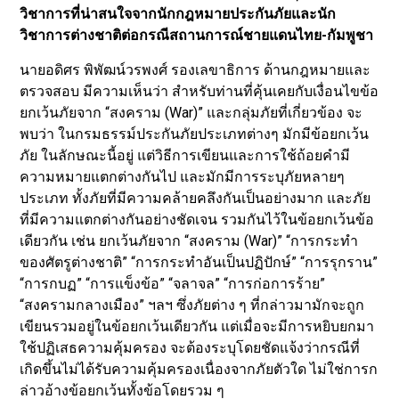
วิชาการที่น่าสนใจจากนักกฎหมายประกันภัยและนัก
วิชาการต่างชาติต่อกรณีสถานการณ์ชายแดนไทย-กัมพูชา
นายอดิศร พิพัฒน์วรพงศ์ รองเลขาธิการ ด้านกฎหมายและ
ตรวจสอบ มีความเห็นว่า สำหรับท่านที่คุ้นเคยกับเงื่อนไขข้อ
ยกเว้นภัยจาก “สงคราม (War)” และกลุ่มภัยที่เกี่ยวข้อง จะ
พบว่า ในกรมธรรม์ประกันภัยประเภทต่างๆ มักมีข้อยกเว้น
ภัย ในลักษณะนี้อยู่ แต่วิธีการเขียนและการใช้ถ้อยคำมี
ความหมายแตกต่างกันไป และมักมีการระบุภัยหลายๆ
ประเภท ทั้งภัยที่มีความคล้ายคลึงกันเป็นอย่างมาก และภัย
ที่มีความแตกต่างกันอย่างชัดเจน รวมกันไว้ในข้อยกเว้นข้อ
เดียวกัน เช่น ยกเว้นภัยจาก “สงคราม (War)” “การกระทำ
ของศัตรูต่างชาติ” “การกระทำอันเป็นปฏิปักษ์” “การรุกราน”
“การกบฏ” “การแข็งข้อ” “จลาจล” “การก่อการร้าย”
“สงครามกลางเมือง” ฯลฯ ซึ่งภัยต่าง ๆ ที่กล่าวมามักจะถูก
เขียนรวมอยู่ในข้อยกเว้นเดียวกัน แต่เมื่อจะมีการหยิบยกมา
ใช้ปฏิเสธความคุ้มครอง จะต้องระบุโดยชัดแจ้งว่ากรณีที่
เกิดขึ้นไม่ได้รับความคุ้มครองเนื่องจากภัยตัวใด ไม่ใช่การก
ล่าวอ้างข้อยกเว้นทั้งข้อโดยรวม ๆ