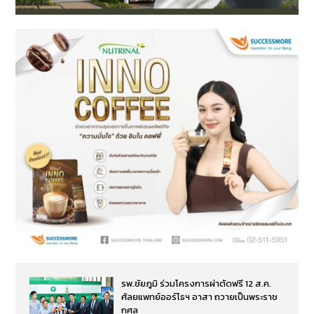
รพ.ชัยภูมิ ร่วมโครงการผ่าตัดฟรี 12 ส.ค.
ศัลยแพทย์ออร์โธฯ อาสา ถวายเป็นพระราช
กุศล