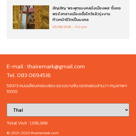
อัญเชิญ ‘พระพุทธมงคลมิ่งเมืองพล’ ขึ้นหอ
พระใจกลางเมืองเชื่อไหว้แล้วรุ่งงาน
ก้าวหน้าชีวิตเป็นมงคล
05/08/2026
11:12 pm
E-mail : thairemark@gmail.com
Tel. 083 0694516
583/3 ถนนเลียบคลองสอง แขวงบางชัน เขตคลองสามวา กรุงเทพฯ
10510
Total Visit :
1,018,388
© 2021-2022 thairemark.com