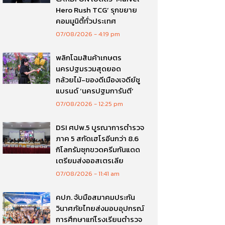
Hero Rush TCG’ รุกขยาย
คอมมูนิตี้ทั่วประเทศ
07/08/2026
4:19 pm
พลิกโฉมสินค้าเกษตร
นครปฐมรวมสุดยอด
กล้วยไม้-ของดีเมืองเจดีย์ชู
แบรนด์ ‘นครปฐมการันตี’
07/08/2026
12:25 pm
DSI ศปพ.5 บูรณาการตำรวจ
ภาค 5 สกัดเฮโรอีนกว่า 8.6
กิโลกรัมซุกขวดครีมกันแดด
เตรียมส่งออสเตรเลีย
07/08/2026
11:41 am
คปภ. จับมือสมาคมประกัน
วินาศภัยไทยส่งมอบอุปกรณ์
การศึกษาแก่โรงเรียนตำรวจ