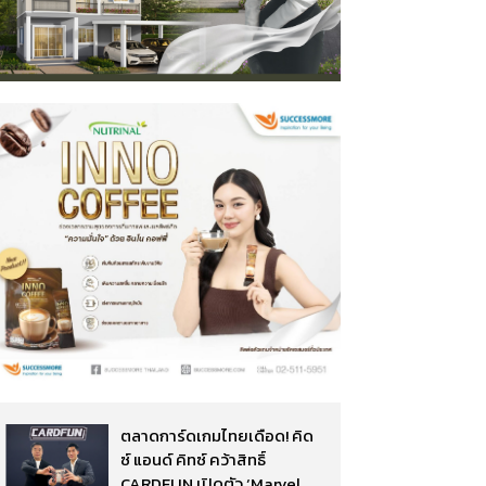
ตลาดการ์ดเกมไทยเดือด! คิด
ซ์ แอนด์ คิทซ์ คว้าสิทธิ์
CARDFUN เปิดตัว ‘Marvel