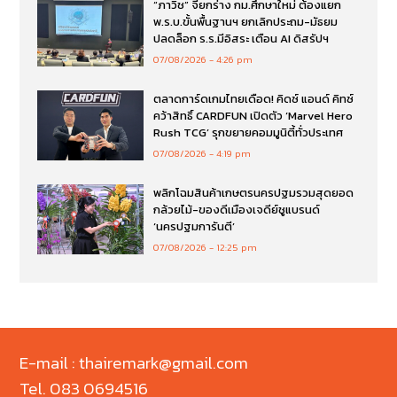
“ภาวิช” จี้ยกร่าง กม.ศึกษาใหม่ ต้องแยก
พ.ร.บ.ขั้นพื้นฐานฯ ยกเลิกประถม-มัธยม
ปลดล็อก ร.ร.มีอิสระ เตือน AI ดิสรัปฯ
07/08/2026
4:26 pm
ตลาดการ์ดเกมไทยเดือด! คิดซ์ แอนด์ คิทซ์
คว้าสิทธิ์ CARDFUN เปิดตัว ‘Marvel Hero
Rush TCG’ รุกขยายคอมมูนิตี้ทั่วประเทศ
07/08/2026
4:19 pm
พลิกโฉมสินค้าเกษตรนครปฐมรวมสุดยอด
กล้วยไม้-ของดีเมืองเจดีย์ชูแบรนด์
‘นครปฐมการันตี’
07/08/2026
12:25 pm
E-mail : thairemark@gmail.com
Tel. 083 0694516