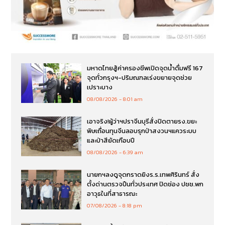
มหาดไทยสู้ค่าครองชีพเปิดจุดน้ำดื่มฟรี 167
จุดทั่วกรุงฯ-ปริมณฑลเร่งขยายจุดช่วย
เปราะบาง
08/08/2026
8:01 am
เอาจริง!ผู้ว่าฯปราจีนบุรีสั่งปิดตายรง.ขยะ
พิษเถื่อนทุนจีนลอบรุกป่าสงวนฯแควระบบ
และป่าสียัดเกือบปี
08/08/2026
6:39 am
นายกฯลงดูจุดกราดยิงร.ร.เทพศิรินทร์ สั่ง
ตั้งด่านตรวจปืนทั่วประเทศ ปิดช่อง ปชช.พก
อาวุธในที่สาธารณะ
07/08/2026
8:18 pm