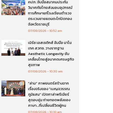
คปภ. จับมือสมาคมประกัน
วินาศภัยไทยส่งมอบอุปกรณ์
การศึกษาแก่โรงเรียนตำรวจ
ตระเวนชายแดนตะโกปิดทอง
จังหวัดราชบุรี
07/08/2026
10:52 am
เมิร์ซ เอสเธติกส์ จับมือ นาโน
เทค สวทช. วางรากฐาน
Aesthetic Longevity ขับ
เคลื่อนไทยสู่อนาคตเศรษฐกิจ
สุขภาพ
07/08/2026
10:30 am
“ล่าม” ภาพยนตร์สร้างจาก
เรื่องจริงของ “เบญจวรรณ
ภูมิแสน” เปิดกาล่าพรีเมียร์
สุดอบอุ่น ถ่ายทอดพลังของ
ภาษา…ที่เปลี่ยนชีวิตผู้คน
07/08/2026
10:10 am