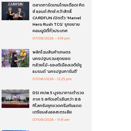
ตลาดการ์ดเกมไทยเดือด! คิด
ซ์ แอนด์ คิทซ์ คว้าสิทธิ์
CARDFUN เปิดตัว ‘Marvel
Hero Rush TCG’ รุกขยาย
คอมมูนิตี้ทั่วประเทศ
07/08/2026
4:19 pm
พลิกโฉมสินค้าเกษตร
นครปฐมรวมสุดยอด
กล้วยไม้-ของดีเมืองเจดีย์ชู
แบรนด์ ‘นครปฐมการันตี’
07/08/2026
12:25 pm
DSI ศปพ.5 บูรณาการตำรวจ
ภาค 5 สกัดเฮโรอีนกว่า 8.6
กิโลกรัมซุกขวดครีมกันแดด
เตรียมส่งออสเตรเลีย
07/08/2026
11:41 am