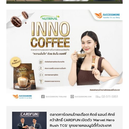
ตลาดการ์ดเกมไทยเดือด! คิดซ์ แอนด์ คิทซ์
คว้าสิทธิ์ CARDFUN เปิดตัว ‘Marvel Hero
Rush TCG’ รุกขยายคอมมูนิตี้ทั่วประเทศ