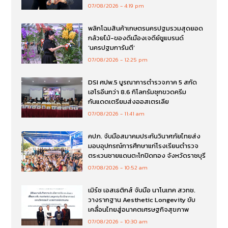
07/08/2026
4:19 pm
พลิกโฉมสินค้าเกษตรนครปฐมรวมสุดยอด
กล้วยไม้-ของดีเมืองเจดีย์ชูแบรนด์
‘นครปฐมการันตี’
07/08/2026
12:25 pm
DSI ศปพ.5 บูรณาการตำรวจภาค 5 สกัด
เฮโรอีนกว่า 8.6 กิโลกรัมซุกขวดครีม
กันแดดเตรียมส่งออสเตรเลีย
07/08/2026
11:41 am
คปภ. จับมือสมาคมประกันวินาศภัยไทยส่ง
มอบอุปกรณ์การศึกษาแก่โรงเรียนตำรวจ
ตระเวนชายแดนตะโกปิดทอง จังหวัดราชบุรี
07/08/2026
10:52 am
เมิร์ซ เอสเธติกส์ จับมือ นาโนเทค สวทช.
วางรากฐาน Aesthetic Longevity ขับ
เคลื่อนไทยสู่อนาคตเศรษฐกิจสุขภาพ
07/08/2026
10:30 am