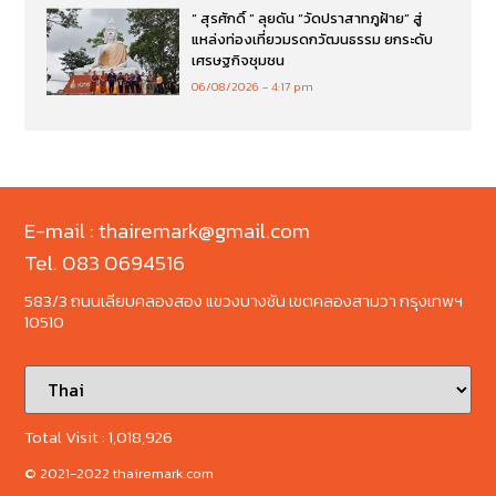
“ สุรศักดิ์ ” ลุยดัน “วัดปราสาทภูฝ้าย” สู่
แหล่งท่องเที่ยวมรดกวัฒนธรรม ยกระดับ
เศรษฐกิจชุมชน
06/08/2026
4:17 pm
E-mail : thairemark@gmail.com
Tel. 083 0694516
583/3 ถนนเลียบคลองสอง แขวงบางชัน เขตคลองสามวา กรุงเทพฯ
10510
Total Visit :
1,018,926
© 2021-2022 thairemark.com