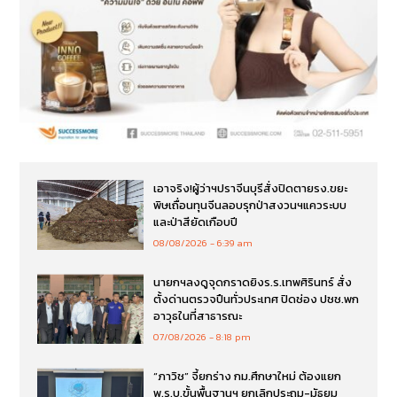
เอาจริง!ผู้ว่าฯปราจีนบุรีสั่งปิดตายรง.ขยะ
พิษเถื่อนทุนจีนลอบรุกป่าสงวนฯแควระบบ
และป่าสียัดเกือบปี
08/08/2026
6:39 am
นายกฯลงดูจุดกราดยิงร.ร.เทพศิรินทร์ สั่ง
ตั้งด่านตรวจปืนทั่วประเทศ ปิดช่อง ปชช.พก
อาวุธในที่สาธารณะ
07/08/2026
8:18 pm
“ภาวิช” จี้ยกร่าง กม.ศึกษาใหม่ ต้องแยก
พ.ร.บ.ขั้นพื้นฐานฯ ยกเลิกประถม-มัธยม