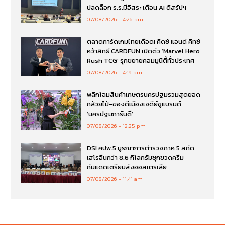
ปลดล็อก ร.ร.มีอิสระ เตือน AI ดิสรัปฯ
07/08/2026
4:26 pm
ตลาดการ์ดเกมไทยเดือด! คิดซ์ แอนด์ คิทซ์
คว้าสิทธิ์ CARDFUN เปิดตัว ‘Marvel Hero
Rush TCG’ รุกขยายคอมมูนิตี้ทั่วประเทศ
07/08/2026
4:19 pm
พลิกโฉมสินค้าเกษตรนครปฐมรวมสุดยอด
กล้วยไม้-ของดีเมืองเจดีย์ชูแบรนด์
‘นครปฐมการันตี’
07/08/2026
12:25 pm
DSI ศปพ.5 บูรณาการตำรวจภาค 5 สกัด
เฮโรอีนกว่า 8.6 กิโลกรัมซุกขวดครีม
กันแดดเตรียมส่งออสเตรเลีย
07/08/2026
11:41 am