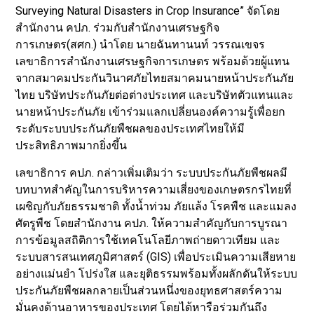
Surveying Natural Disasters in Crop Insurance” จัดโดย
สำนักงาน คปภ. ร่วมกับสำนักงานเศรษฐกิจ
การเกษตร(สศก.) นำโดย นายฉันทานนท์ วรรณเขจร
เลขาธิการสำนักงานเศรษฐกิจการเกษตร พร้อมด้วยผู้แทน
จากสมาคมประกันวินาศภัยไทยสมาคมนายหน้าประกันภัย
ไทย บริษัทประกันภัยต่อต่างประเทศ และบริษัทตัวแทนและ
นายหน้าประกันภัย เข้าร่วมแลกเปลี่ยนองค์ความรู้เพื่อยก
ระดับระบบประกันภัยพืชผลของประเทศไทยให้มี
ประสิทธิภาพมากยิ่งขึ้น
เลขาธิการ คปภ. กล่าวเพิ่มเติมว่า ระบบประกันภัยพืชผลมี
บทบาทสำคัญในการบริหารความเสี่ยงของเกษตรกรไทยที่
เผชิญกับภัยธรรมชาติ ทั้งน้ำท่วม ภัยแล้ง โรคพืช และแมลง
ศัตรูพืช โดยสำนักงาน คปภ. ให้ความสำคัญกับการบูรณา
การข้อมูลสถิติการใช้เทคโนโลยีภาพถ่ายดาวเทียม และ
ระบบสารสนเทศภูมิศาสตร์ (GIS) เพื่อประเมินความเสียหาย
อย่างแม่นยำ โปร่งใส และยุติธรรมพร้อมทั้งผลักดันให้ระบบ
ประกันภัยพืชผลกลายเป็นส่วนหนึ่งของยุทธศาสตร์ความ
มั่นคงด้านอาหารของประเทศ โดยได้หารือร่วมกันถึง