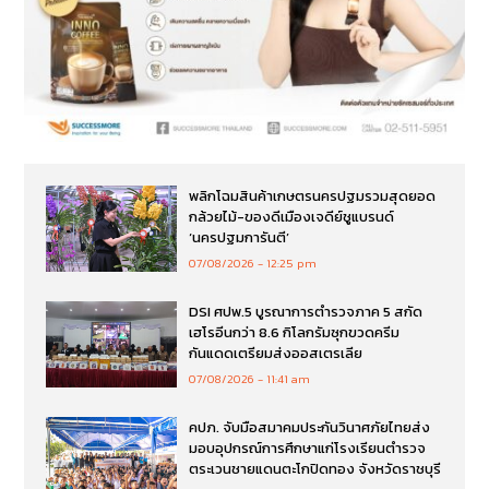
พลิกโฉมสินค้าเกษตรนครปฐมรวมสุดยอด
กล้วยไม้-ของดีเมืองเจดีย์ชูแบรนด์
‘นครปฐมการันตี’
07/08/2026
12:25 pm
DSI ศปพ.5 บูรณาการตำรวจภาค 5 สกัด
เฮโรอีนกว่า 8.6 กิโลกรัมซุกขวดครีม
กันแดดเตรียมส่งออสเตรเลีย
07/08/2026
11:41 am
คปภ. จับมือสมาคมประกันวินาศภัยไทยส่ง
มอบอุปกรณ์การศึกษาแก่โรงเรียนตำรวจ
ตระเวนชายแดนตะโกปิดทอง จังหวัดราชบุรี