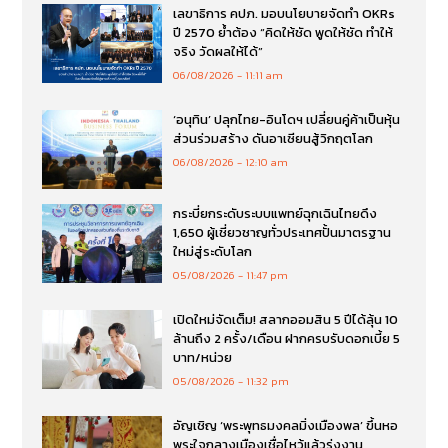
เลขาธิการ คปภ. มอบนโยบายจัดทำ OKRs
ปี 2570 ย้ำต้อง “คิดให้ชัด พูดให้ชัด ทำให้
จริง วัดผลให้ได้”
06/08/2026
11:11 am
‘อนุทิน’ ปลุกไทย-อินโดฯ เปลี่ยนคู่ค้าเป็นหุ้น
ส่วนร่วมสร้าง ดันอาเซียนสู้วิกฤตโลก
06/08/2026
12:10 am
กระบี่ยกระดับระบบแพทย์ฉุกเฉินไทยดึง
1,650 ผู้เชี่ยวชาญทั่วประเทศปั้นมาตรฐาน
ใหม่สู่ระดับโลก
05/08/2026
11:47 pm
เปิดใหม่จัดเต็ม! สลากออมสิน 5 ปีได้ลุ้น 10
ล้านถึง 2 ครั้ง/เดือน ฝากครบรับดอกเบี้ย 5
บาท/หน่วย
05/08/2026
11:32 pm
อัญเชิญ ‘พระพุทธมงคลมิ่งเมืองพล’ ขึ้นหอ
พระใจกลางเมืองเชื่อไหว้แล้วรุ่งงาน