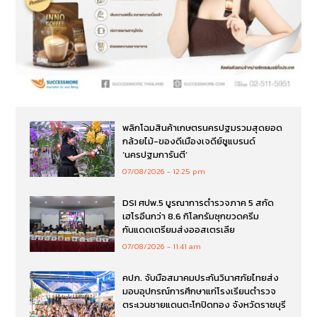
พลิกโฉมสินค้าเกษตรนครปฐมรวมสุดยอด
กล้วยไม้-ของดีเมืองเจดีย์ชูแบรนด์
‘นครปฐมการันตี’
07/08/2026
12:25 pm
DSI ศปพ.5 บูรณาการตำรวจภาค 5 สกัด
เฮโรอีนกว่า 8.6 กิโลกรัมซุกขวดครีม
กันแดดเตรียมส่งออสเตรเลีย
07/08/2026
11:41 am
คปภ. จับมือสมาคมประกันวินาศภัยไทยส่ง
มอบอุปกรณ์การศึกษาแก่โรงเรียนตำรวจ
ตระเวนชายแดนตะโกปิดทอง จังหวัดราชบุรี