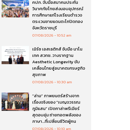
คปภ. จับมือสมาคมประกัน
วินาศภัยไทยส่งมอบอุปกรณ์
การศึกษาแก่โรงเรียนตำรวจ
ตระเวนชายแดนตะโกปิดทอง
จังหวัดราชบุรี
07/08/2026
10:52 am
เมิร์ซ เอสเธติกส์ จับมือ นาโน
เทค สวทช. วางรากฐาน
Aesthetic Longevity ขับ
เคลื่อนไทยสู่อนาคตเศรษฐกิจ
สุขภาพ
07/08/2026
10:30 am
“ล่าม” ภาพยนตร์สร้างจาก
เรื่องจริงของ “เบญจวรรณ
ภูมิแสน” เปิดกาล่าพรีเมียร์
สุดอบอุ่น ถ่ายทอดพลังของ
ภาษา…ที่เปลี่ยนชีวิตผู้คน
07/08/2026
10:10 am