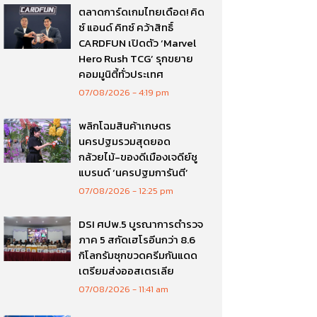
ตลาดการ์ดเกมไทยเดือด! คิด
ซ์ แอนด์ คิทซ์ คว้าสิทธิ์
CARDFUN เปิดตัว ‘Marvel
Hero Rush TCG’ รุกขยาย
คอมมูนิตี้ทั่วประเทศ
07/08/2026
4:19 pm
พลิกโฉมสินค้าเกษตร
นครปฐมรวมสุดยอด
กล้วยไม้-ของดีเมืองเจดีย์ชู
แบรนด์ ‘นครปฐมการันตี’
07/08/2026
12:25 pm
DSI ศปพ.5 บูรณาการตำรวจ
ภาค 5 สกัดเฮโรอีนกว่า 8.6
กิโลกรัมซุกขวดครีมกันแดด
เตรียมส่งออสเตรเลีย
07/08/2026
11:41 am