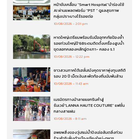
หน้าขับเคลื่อน “Smart Hospital”นำร่องใช้
AI ผ่านแพลตฟอร์ม “PST ” ดูแลสุขภาพ
กลุ่มเปราะบางไร้รอยต่อ
10/08/2026
2:01 pm
หาดใหญ่เตรียมพร้อมรับมืออุทกภัยป้องซ้ำ
รอยท่วมใหญ่ปี’68ระดมติดตั้งเครื่องสูบน้ำ
ขุดลอกคลองหลักอู่ตะเภา- คลอง ร.1
10/08/2026
12:22 pm
ชาวสวนภาคใต้เฮลั่น!มังคุดราคาพุ่งทุบสถิติ
รอบ 20 ปี เม็ดเงินสะพัดท้องถิ่นนับพันล้าน
10/08/2026
11:43 am
เนรมิตรทางม้าลายแยกรินคำสู่
รันเวย์“LANNA HAUTE COUTURE” แฟชั่น
กลางสายฝน
10/08/2026
8:11 am
อพยพสิ่งของวุ่น!แม่น้ำปิงเอ่อล้นตลิ่งท่วม
ร้านค้าริมฝั่งตัวเมืองเชียงใหม่-ทหาร