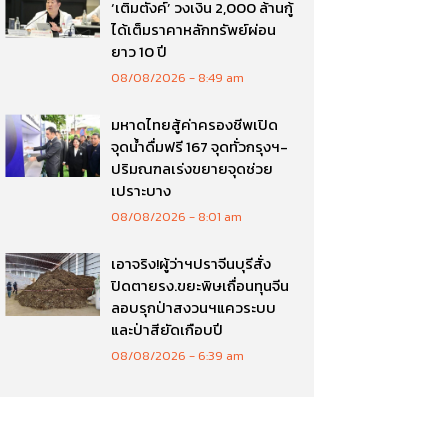
‘เติมตังค์’ วงเงิน 2,000 ล้านกู้
ได้เต็มราคาหลักทรัพย์ผ่อน
ยาว 10 ปี
08/08/2026
8:49 am
มหาดไทยสู้ค่าครองชีพเปิด
จุดน้ำดื่มฟรี 167 จุดทั่วกรุงฯ-
ปริมณฑลเร่งขยายจุดช่วย
เปราะบาง
08/08/2026
8:01 am
เอาจริง!ผู้ว่าฯปราจีนบุรีสั่ง
ปิดตายรง.ขยะพิษเถื่อนทุนจีน
ลอบรุกป่าสงวนฯแควระบบ
และป่าสียัดเกือบปี
08/08/2026
6:39 am