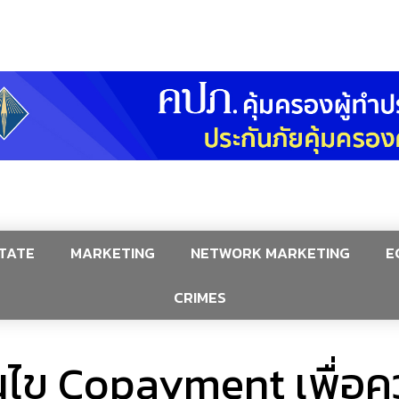
TATE
MARKETING
NETWORK MARKETING
E
CRIMES
อนไข Copayment เพื่อคว