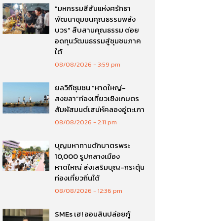
“มหกรรมสีสันแห่งศรัทธา
พัฒนาชุมชนคุณธรรมพลัง
บวร” สืบสานคุณธรรม ต่อย
อดทุนวัฒนธรรมสู่ชุมชนภาค
ใต้
08/08/2026
3:59 pm
ยลวิถีชุมชน “หาดใหญ่-
สงขลา”ท่องเที่ยวเชิงเกษตร
สัมผัสมนต์เสน่ห์คลองอู่ตะเภา
08/08/2026
2:11 pm
บุญมหาทานตักบาตรพระ
10,000 รูปกลางเมือง
หาดใหญ่ ส่งเสริมบุญ-กระตุ้น
ท่องเที่ยวถิ่นใต้
08/08/2026
12:36 pm
SMEs เฮ! ออมสินปล่อยกู้