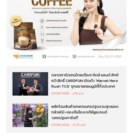
ตลาดการ์ดเกมไทยเดือด! คิดซ์ แอนด์ คิทซ์
คว้าสิทธิ์ CARDFUN เปิดตัว ‘Marvel Hero
Rush TCG’ รุกขยายคอมมูนิตี้ทั่วประเทศ
07/08/2026
4:19 pm
พลิกโฉมสินค้าเกษตรนครปฐมรวมสุดยอด
กล้วยไม้-ของดีเมืองเจดีย์ชูแบรนด์
‘นครปฐมการันตี’
07/08/2026
12:25 pm