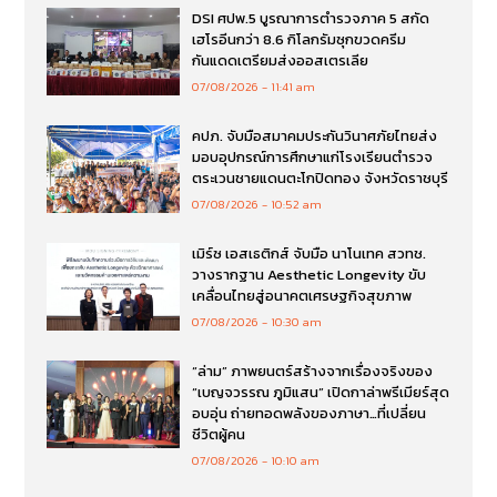
DSI ศปพ.5 บูรณาการตำรวจภาค 5 สกัด
เฮโรอีนกว่า 8.6 กิโลกรัมซุกขวดครีม
กันแดดเตรียมส่งออสเตรเลีย
07/08/2026
11:41 am
คปภ. จับมือสมาคมประกันวินาศภัยไทยส่ง
มอบอุปกรณ์การศึกษาแก่โรงเรียนตำรวจ
ตระเวนชายแดนตะโกปิดทอง จังหวัดราชบุรี
07/08/2026
10:52 am
เมิร์ซ เอสเธติกส์ จับมือ นาโนเทค สวทช.
วางรากฐาน Aesthetic Longevity ขับ
เคลื่อนไทยสู่อนาคตเศรษฐกิจสุขภาพ
07/08/2026
10:30 am
“ล่าม” ภาพยนตร์สร้างจากเรื่องจริงของ
“เบญจวรรณ ภูมิแสน” เปิดกาล่าพรีเมียร์สุด
อบอุ่น ถ่ายทอดพลังของภาษา…ที่เปลี่ยน
ชีวิตผู้คน
07/08/2026
10:10 am