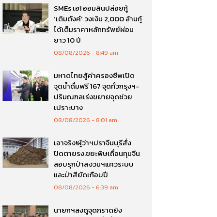
SMEs เฮ! ออมสินปล่อยกู้
‘เติมตังค์’ วงเงิน 2,000 ล้านกู้
ได้เต็มราคาหลักทรัพย์ผ่อน
ยาว 10 ปี
08/08/2026
8:49 am
มหาดไทยสู้ค่าครองชีพเปิด
จุดน้ำดื่มฟรี 167 จุดทั่วกรุงฯ-
ปริมณฑลเร่งขยายจุดช่วย
เปราะบาง
08/08/2026
8:01 am
เอาจริง!ผู้ว่าฯปราจีนบุรีสั่ง
ปิดตายรง.ขยะพิษเถื่อนทุนจีน
ลอบรุกป่าสงวนฯแควระบบ
และป่าสียัดเกือบปี
08/08/2026
6:39 am
นายกฯลงดูจุดกราดยิง