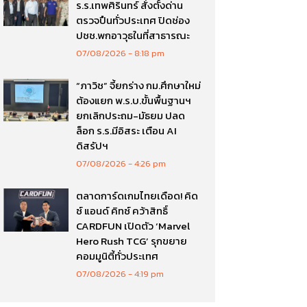
ร.ร.เทพศิรินทร์ สั่งตั้งด่าน
ตรวจปืนทั่วประเทศ ปิดช่อง
ปชช.พกอาวุธในที่สาธารณะ
07/08/2026
8:18 pm
“ภาวิช” จี้ยกร่าง กม.ศึกษาใหม่
ต้องแยก พ.ร.บ.ขั้นพื้นฐานฯ
ยกเลิกประถม-มัธยม ปลด
ล็อก ร.ร.มีอิสระ เตือน AI
ดิสรัปฯ
07/08/2026
4:26 pm
ตลาดการ์ดเกมไทยเดือด! คิด
ซ์ แอนด์ คิทซ์ คว้าสิทธิ์
CARDFUN เปิดตัว ‘Marvel
Hero Rush TCG’ รุกขยาย
คอมมูนิตี้ทั่วประเทศ
07/08/2026
4:19 pm