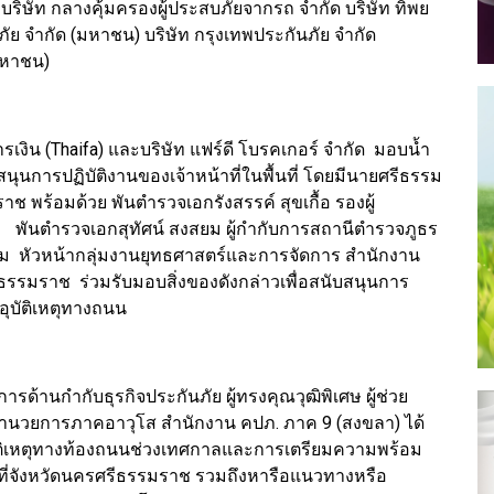
ริษัท กลางคุ้มครองผู้ประสบภัยจากรถ จำกัด บริษัท ทิพย
ภัย จำกัด (มหาชน) บริษัท กรุงเทพประกันภัย จำกัด
(มหาชน)
งิน (Thaifa) และบริษัท แฟร์ดี โบรคเกอร์ จำกัด มอบน้ำ
บสนุนการปฏิบัติงานของเจ้าหน้าที่ในพื้นที่ โดยมีนายศรีธรรม
ช พร้อมด้วย พันตำรวจเอกรังสรรค์ สุขเกื้อ รองผู้
พันตำรวจเอกสุทัศน์ สงสยม ผู้กำกับการสถานีตำรวจภูธร
 หัวหน้ากลุ่มงานยุทธศาสตร์และการจัดการ สำนักงาน
รรมราช ร่วมรับมอบสิ่งของดังกล่าวเพื่อสนับสนุนการ
อุบัติเหตุทางถนน
รด้านกำกับธุรกิจประกันภัย ผู้ทรงคุณวุฒิพิเศษ ผู้ช่วย
้อำนวยการภาคอาวุโส สำนักงาน คปภ. ภาค 9 (สงขลา) ได้
บัติเหตุทางท้องถนนช่วงเทศกาลและการเตรียมความพร้อม
ที่จังหวัดนครศรีธรรมราช รวมถึงหารือแนวทางหรือ