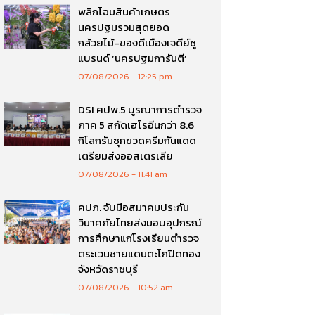
พลิกโฉมสินค้าเกษตร
นครปฐมรวมสุดยอด
กล้วยไม้-ของดีเมืองเจดีย์ชู
แบรนด์ ‘นครปฐมการันตี’
07/08/2026
12:25 pm
DSI ศปพ.5 บูรณาการตำรวจ
ภาค 5 สกัดเฮโรอีนกว่า 8.6
กิโลกรัมซุกขวดครีมกันแดด
เตรียมส่งออสเตรเลีย
07/08/2026
11:41 am
คปภ. จับมือสมาคมประกัน
วินาศภัยไทยส่งมอบอุปกรณ์
การศึกษาแก่โรงเรียนตำรวจ
ตระเวนชายแดนตะโกปิดทอง
จังหวัดราชบุรี
07/08/2026
10:52 am