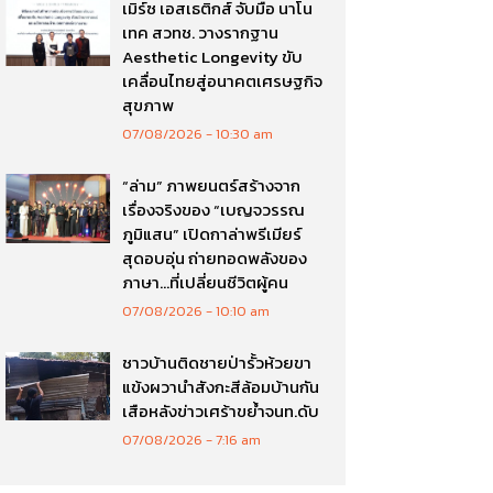
เมิร์ซ เอสเธติกส์ จับมือ นาโน
เทค สวทช. วางรากฐาน
Aesthetic Longevity ขับ
เคลื่อนไทยสู่อนาคตเศรษฐกิจ
สุขภาพ
07/08/2026
10:30 am
“ล่าม” ภาพยนตร์สร้างจาก
เรื่องจริงของ “เบญจวรรณ
ภูมิแสน” เปิดกาล่าพรีเมียร์
สุดอบอุ่น ถ่ายทอดพลังของ
ภาษา…ที่เปลี่ยนชีวิตผู้คน
07/08/2026
10:10 am
ชาวบ้านติดชายป่ารั้วห้วยขา
แข้งผวานำสังกะสีล้อมบ้านกัน
เสือหลังข่าวเศร้าขย้ำจนท.ดับ
07/08/2026
7:16 am