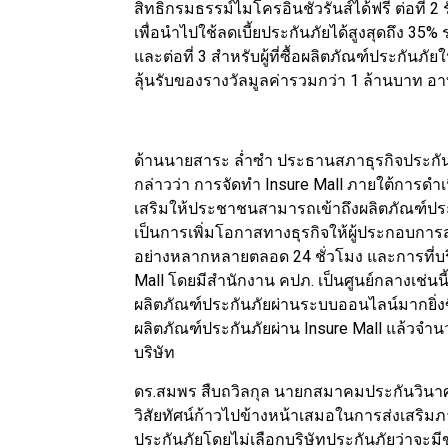
สิทธิกรมธรรม์ไมโครอินชัวรันส์ได้ฟรี ต่อที่ 2
เพื่อนำไปใช้ลดเบี้ยประกันภัยได้สูงสุดถึง 35%
และต่อที่ 3 สำหรับผู้ที่ซื้อผลิตภัณฑ์ประกันภั
ลุ้นรับของรางวัลมูลค่ารวมกว่า 1 ล้านบาท อ
ด้านนายสาระ ล่ำซำ ประธานสภาธุรกิจประก
กล่าวว่า การจัดทำ Insure Mall ภายใต้การดำ
เสริมให้ประชาชนสามารถเข้าถึงผลิตภัณฑ์ประ
เป็นการเพิ่มโอกาสทางธุรกิจให้ผู้ประกอบก
อย่างหลากหลายตลอด 24 ชั่วโมง และการที่บร
Mall โดยมีสำนักงาน คปภ. เป็นศูนย์กลางเช่นน
ผลิตภัณฑ์ประกันภัยผ่านระบบออนไลน์มากยิ่งข
ผลิตภัณฑ์ประกันภัยผ่าน Insure Mall แล้วจำน
บริษัท
ดร.สมพร สืบถวิลกุล นายกสมาคมประกันวินาศภั
วิสัยทัศน์ก้าวไปข้างหน้าเสมอในการส่งเสริมภ
ประกันภัยโดยไม่เลือกบริษัทประกันภัยว่าจะมี