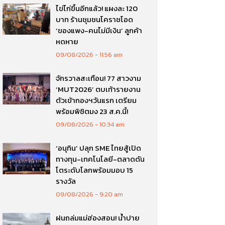
ไข่ไก่ขึ้นอีกแล้ว! แผงละ 120
บาท ร้านชุมชนโคราชโอด
‘ของแพง-คนไม่มีเงิน’ ลูกค้า
หดหาย
09/08/2026
11:56 am
จักรวาลสะเทือน! 77 สาวงาม
‘MUT2026’ ตบเท้ารายงาน
ตัวเข้ากองฯวันแรก เตรียม
พร้อมพิชิตมง 23 ส.ค.นี้!
09/08/2026
10:34 am
‘อนุทิน’ ปลุก SME ไทยสู้เปิด
ทางทุน-เทคโนโลยี-ตลาดดัน
โตระดับโลกพร้อมมอบ 15
รางวัล
09/08/2026
9:20 am
ฝนถล่มแม่ฮ่องสอน! น้ำปาย