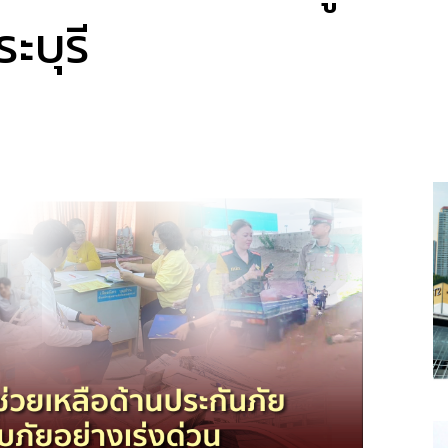
ะบุรี
a