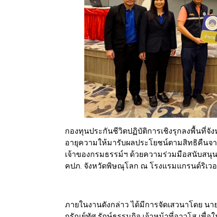
กองทุนประกันชีวิตปฏิบัติการเชิงรุกลงพื้นที่
อายุความให้มารับผลประโยชน์ตามสิทธิคืนจ
เจ้าของกรมธรรม์ฯ ด้วยความร่วมมือสนับสน
คปภ. จังหวัดพิษณุโลก ณ โรงแรมแกรนด์ริเวอร์ไ
ภายในงานดังกล่าว ได้มีการจัดเสวนาโดย นายน
กรัณย์ทัศ รักษ์ธรรมกิจ เจ้าหน้าที่อาวุโส เ