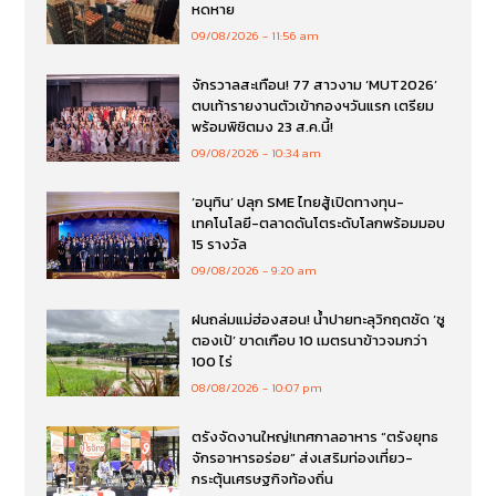
หดหาย
09/08/2026
11:56 am
จักรวาลสะเทือน! 77 สาวงาม ‘MUT2026’
ตบเท้ารายงานตัวเข้ากองฯวันแรก เตรียม
พร้อมพิชิตมง 23 ส.ค.นี้!
09/08/2026
10:34 am
‘อนุทิน’ ปลุก SME ไทยสู้เปิดทางทุน-
เทคโนโลยี-ตลาดดันโตระดับโลกพร้อมมอบ
15 รางวัล
09/08/2026
9:20 am
ฝนถล่มแม่ฮ่องสอน! น้ำปายทะลุวิกฤตซัด ‘ซู
ตองเป้’ ขาดเกือบ 10 เมตรนาข้าวจมกว่า
100 ไร่
08/08/2026
10:07 pm
ตรังจัดงานใหญ่!เทศกาลอาหาร “ตรังยุทธ
จักรอาหารอร่อย” ส่งเสริมท่องเที่ยว-
กระตุ้นเศรษฐกิจท้องถิ่น