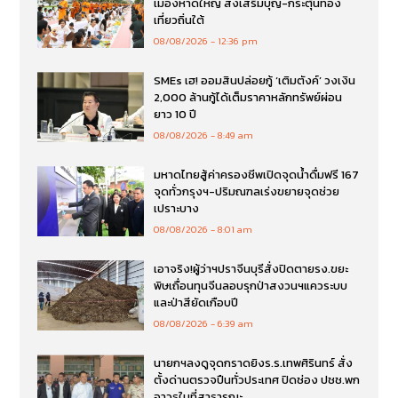
เมืองหาดใหญ่ ส่งเสริมบุญ-กระตุ้นท่อง
เที่ยวถิ่นใต้
08/08/2026
12:36 pm
SMEs เฮ! ออมสินปล่อยกู้ ‘เติมตังค์’ วงเงิน
2,000 ล้านกู้ได้เต็มราคาหลักทรัพย์ผ่อน
ยาว 10 ปี
08/08/2026
8:49 am
มหาดไทยสู้ค่าครองชีพเปิดจุดน้ำดื่มฟรี 167
จุดทั่วกรุงฯ-ปริมณฑลเร่งขยายจุดช่วย
เปราะบาง
08/08/2026
8:01 am
เอาจริง!ผู้ว่าฯปราจีนบุรีสั่งปิดตายรง.ขยะ
พิษเถื่อนทุนจีนลอบรุกป่าสงวนฯแควระบบ
และป่าสียัดเกือบปี
08/08/2026
6:39 am
นายกฯลงดูจุดกราดยิงร.ร.เทพศิรินทร์ สั่ง
ตั้งด่านตรวจปืนทั่วประเทศ ปิดช่อง ปชช.พก
อาวุธในที่สาธารณะ