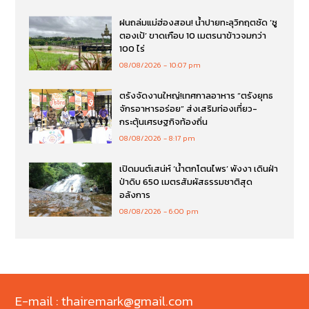
ฝนถล่มแม่ฮ่องสอน! น้ำปายทะลุวิกฤตซัด ‘ซู
ตองเป้’ ขาดเกือบ 10 เมตรนาข้าวจมกว่า
100 ไร่
08/08/2026
10:07 pm
ตรังจัดงานใหญ่!เทศกาลอาหาร “ตรังยุทธ
จักรอาหารอร่อย” ส่งเสริมท่องเที่ยว-
กระตุ้นเศรษฐกิจท้องถิ่น
08/08/2026
8:17 pm
เปิดมนต์เสน่ห์ ‘น้ำตกโตนไพร’ พังงา เดินฝ่า
ป่าดิบ 650 เมตรสัมผัสธรรมชาติสุด
อลังการ
08/08/2026
6:00 pm
E-mail : thairemark@gmail.com